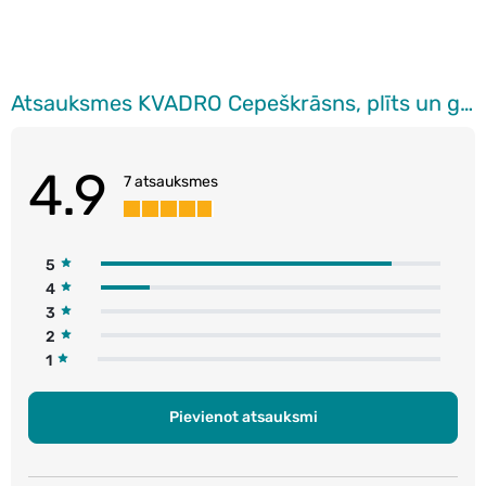
Atsauksmes KVADRO Cepeškrāsns, plīts un grila tīrīšanas līdzeklis, 700ml
4.9
7 atsauksmes
5
4
3
2
1
Pievienot atsauksmi