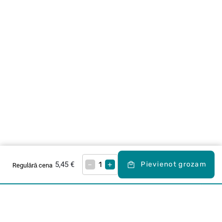
5,45 €
–
+
Pievienot grozam
Regulārā cena
Karjera Drogās