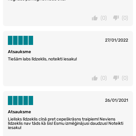
(0)
(0)
27/01/2022
Atsauksme
Tiešām labs līdzeklis, noteikti iesaku!
(0)
(0)
26/01/2021
Atsauksme
Lielisks līdzeklis cīņā pret cepeškrāsns traipiem! Neviens
līdzeklis nav tāds kā šis! Esmu izmēģinājusi daudzus! Noteikti
iesaku!