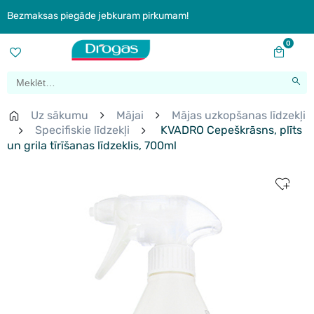
Bezmaksas piegāde jebkuram pirkumam!
0
Uz sākumu
Mājai
Mājas uzkopšanas līdzekļi
Specifiskie līdzekļi
KVADRO Cepeškrāsns, plīts
un grila tīrīšanas līdzeklis, 700ml