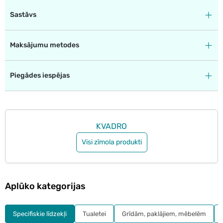
Sastāvs
Maksājumu metodes
Piegādes iespējas
KVADRO
Visi zīmola produkti
Aplūko kategorijas
Specifiskie līdzekļi
Tualetei
Grīdām, paklājiem, mēbelēm