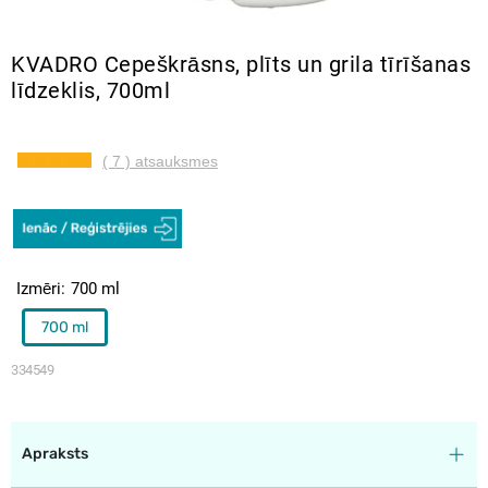
KVADRO Cepeškrāsns, plīts un grila tīrīšanas
līdzeklis, 700ml
( 7 ) atsauksmes
Izmēri
700 ml
700 ml
334549
Apraksts