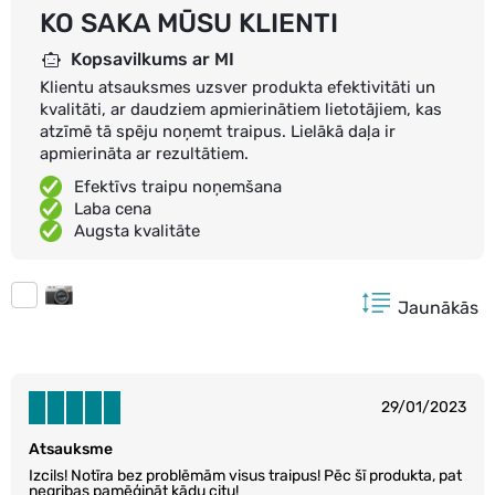
KO SAKA MŪSU KLIENTI
Kopsavilkums ar MI
Klientu atsauksmes uzsver produkta efektivitāti un
kvalitāti, ar daudziem apmierinātiem lietotājiem, kas
atzīmē tā spēju noņemt traipus. Lielākā daļa ir
apmierināta ar rezultātiem.
Efektīvs traipu noņemšana
Laba cena
Augsta kvalitāte
Jaunākās
29/01/2023
Atsauksme
Izcils! Notīra bez problēmām visus traipus! Pēc šī produkta, pat
negribas pamēģināt kādu citu!