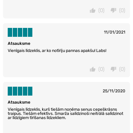
(0)
(0)
11/01/2021
Atsauksme
Vienīgais līdzeklis, ar ko notīrīju pannas apakšu! Labs!
(0)
(0)
25/11/2020
Atsauksme
Vienīgais līdzeklis, kurš tiešām noņēma senus cepeškrāsns
traipus. Tiešām efektīvs. Smarža salīdzinoši neitrālā salīdzinot
ar līdzīgiem tīrīšanas līdzekliem.