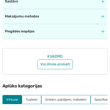
Sastāvs
Maksājumu metodes
Piegādes iespējas
KVADRO
Visi zīmola produkti
Aplūko kategorijas
Virtuvei
Tualetei
Grīdām, paklājiem, mēbelēm
Specifiskie