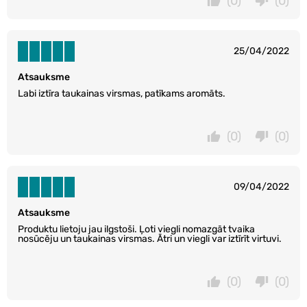
(0)
(0)
25/04/2022
Atsauksme
Labi iztīra taukainas virsmas, patīkams aromāts.
(0)
(0)
09/04/2022
Atsauksme
Produktu lietoju jau ilgstoši. Ļoti viegli nomazgāt tvaika
nosūcēju un taukainas virsmas. Ātri un viegli var iztīrīt virtuvi.
(0)
(0)