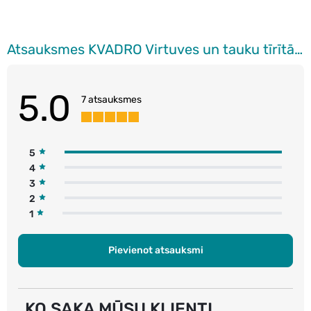
Atsauksmes KVADRO Virtuves un tauku tīrītājs, 730ml
5.0
7 atsauksmes
5
4
3
2
1
Pievienot atsauksmi
KO SAKA MŪSU KLIENTI