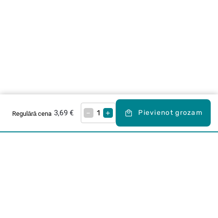
3,69 €
–
+
Pievienot grozam
Regulārā cena
Karjera Drogās
BUJ Biežāk uzdotie jautājumi
Lietošanas noteikumi