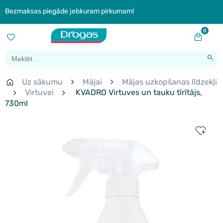
Bezmaksas piegāde jebkuram pirkumam!
0
Uz sākumu
Mājai
Mājas uzkopšanas līdzekļi
Virtuvei
KVADRO Virtuves un tauku tīrītājs,
730ml