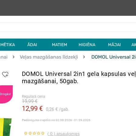
MĒTIKA
ĀDAI
MATIEM
HIGIĒNA
MĀJAI
A
anai
Veļas mazgāšanas līdzekļi
DOMOL Universal 2i
DOMOL Universal 2in1 gela kapsulas ve
mazgāšanai, 50gab.
 Drogās!
Regulārā cena
19,99 €
12,99 €
0,26 €
gab.
Piedāvājums ir spēkā no
02.08.2026 - 01.09.2026
( 0 ) atsauksmes