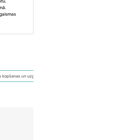
ātu.
īmā.
, gaismas
s kopšanas un uzglabāšanas aksesuāri