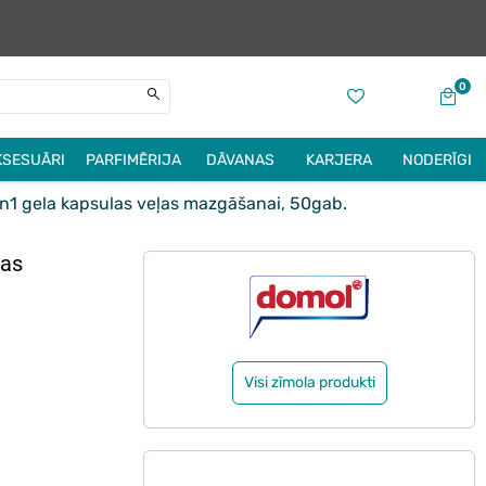
0
KSESUĀRI
PARFIMĒRIJA
DĀVANAS
KARJERA
NODERĪGI
n1 gela kapsulas veļas mazgāšanai, 50gab.
ļas
Visi zīmola produkti