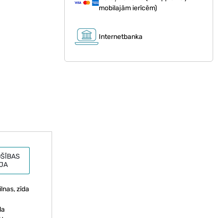
mobilajām ierīcēm)
Internetbanka
ŠĪBAS
JA
lnas, zīda
la