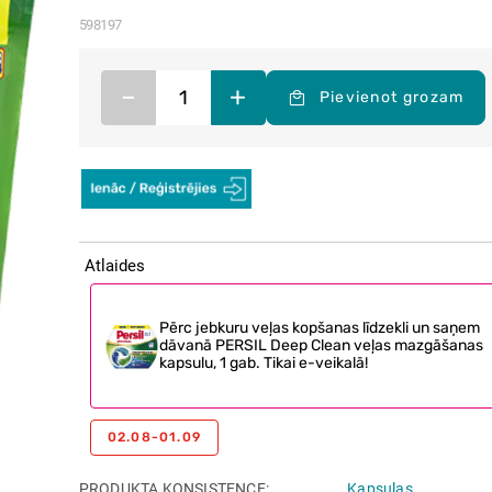
598197
–
+
Pievienot grozam
Atlaides
Pērc jebkuru veļas kopšanas līdzekli un saņem
dāvanā PERSIL Deep Clean veļas mazgāšanas
kapsulu, 1 gab. Tikai e-veikalā!
02.08-01.09
PRODUKTA KONSISTENCE
Kapsulas