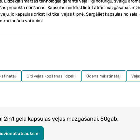
. Līdzekļa smaržas tehnoloģija garantē veļai ilgi noturīgu, svaigu arom
aušas produkta norīšanas. Kapsulas nedrīkst lietot ātrās mazgāšanas rež
veļu, jo kapsulas drīkst likt tikai veļas tilpnē. Sargājiet kapsulas no sala
skari ar ādu vai acīm!
kstinātāji
Citi veļas kopšanas līdzekļi
Ūdens mīkstinātāji
Veļa
2in1 gela kapsulas veļas mazgāšanai, 50gab.
ievienot atsauksmi