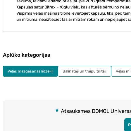
sākumā, teicami iedarbojoties jau pie 20°С grādu temperatūras
Kapsulas satur Bitrex – rūgtu vielu, kas atturēs bērnu no nej
Vispirms veļas mašīnas tilpnē ievietojiet kapsulu, tikai pēc tam 
un mitruma, neaiztieciet tās ar mitrām rokām un nepieļaujiet sa
Aplūko kategorijas
Veļas mazgāšanas līdzekļi
Balinātāji un traipu tīrītāji
Veļas mī
Atsauksmes DOMOL Universal 
P