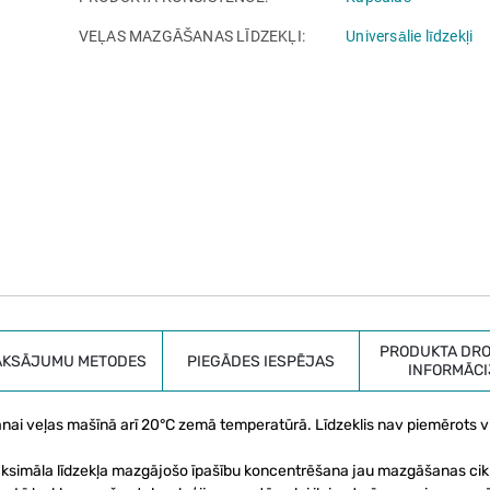
VEĻAS MAZGĀŠANAS LĪDZEKĻI
Universālie līdzekļi
PRODUKTA DRO
AKSĀJUMU METODES
PIEGĀDES IESPĒJAS
INFORMĀCI
nai veļas mašīnā arī 20°С zemā temperatūrā. Līdzeklis nav piemērots vi
maksimāla līdzekļa mazgājošo īpašību koncentrēšana jau mazgāšanas cik