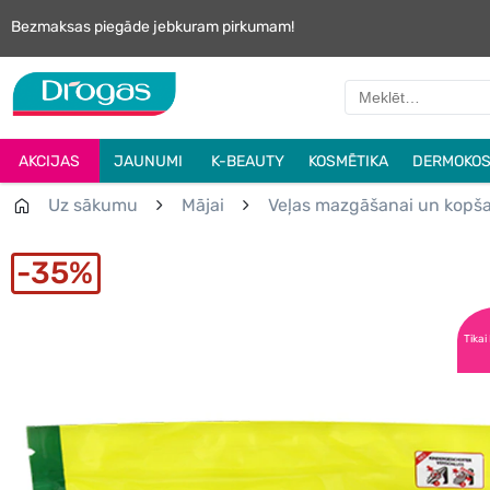
Bezmaksas piegāde jebkuram pirkumam!
AKCIJAS
JAUNUMI
K-BEAUTY
KOSMĒTIKA
DERMOKOS
Uz sākumu
Mājai
Veļas mazgāšanai un kopš
35%
Tikai