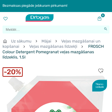
Bezmaksas piegāde jebkuram pirkumam!
0
Uz sākumu
Mājai
Veļas mazgāšanai un
kopšanai
Veļas mazgāšanas līdzekļi
FROSCH
Colour Detergent Pomegranat veļas mazgāšanas
līdzeklis, 1.5l
20%
Tikai e-
veikalā