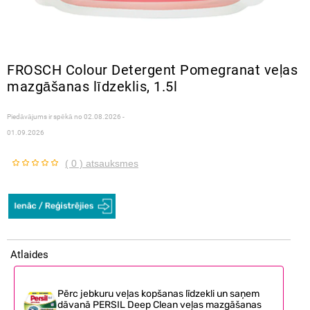
FROSCH Colour Detergent Pomegranat veļas
mazgāšanas līdzeklis, 1.5l
Piedāvājums ir spēkā no
02.08.2026 -
01.09.2026
( 0 ) atsauksmes
Atlaides
Pērc jebkuru veļas kopšanas līdzekli un saņem
dāvanā PERSIL Deep Clean veļas mazgāšanas