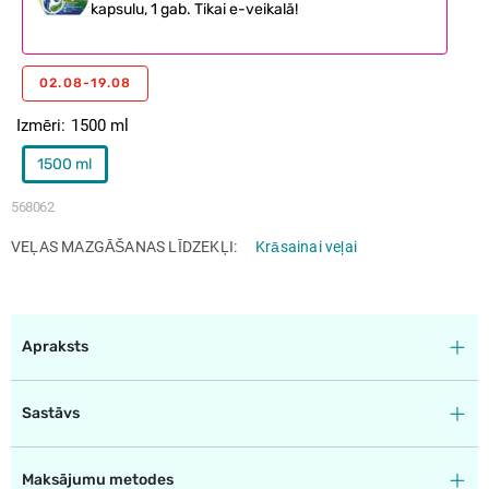
kapsulu, 1 gab. Tikai e-veikalā!
02.08-19.08
Izmēri
1500 ml
1500 ml
568062
VEĻAS MAZGĀŠANAS LĪDZEKĻI
Krāsainai veļai
Apraksts
Sastāvs
Maksājumu metodes