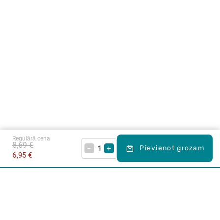
Regulārā cena
8,69 €
–
+
Pievienot grozam
6,95 €
Karjera Drogās