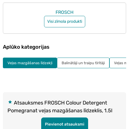
FROSCH
Visi zīmola produkti
Aplūko kategorijas
Veļas mazgāšanas līdzekļi
Balinātāji un traipu tīrītāji
Veļas mī
Atsauksmes FROSCH Colour Detergent
Pomegranat veļas mazgāšanas līdzeklis, 1.5l
Pievienot atsauksmi