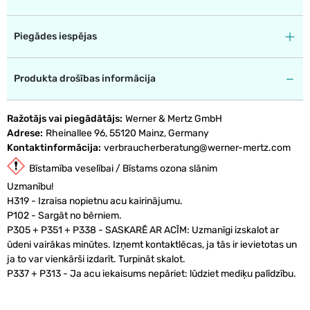
Piegādes iespējas
Produkta drošības informācija
Ražotājs vai piegādātājs
Werner & Mertz GmbH
Adrese
Rheinallee 96, 55120 Mainz, Germany
Kontaktinformācija
verbraucherberatung@werner-mertz.com
Bīstamība veselībai / Bīstams ozona slānim
Uzmanību!
H319 - Izraisa nopietnu acu kairinājumu.
P102 - Sargāt no bērniem.
P305 + P351 + P338 - SASKARĒ AR ACĪM: Uzmanīgi izskalot ar
ūdeni vairākas minūtes. Izņemt kontaktlēcas, ja tās ir ievietotas un
ja to var vienkārši izdarīt. Turpināt skalot.
P337 + P313 - Ja acu iekaisums nepāriet: lūdziet mediķu palīdzību.