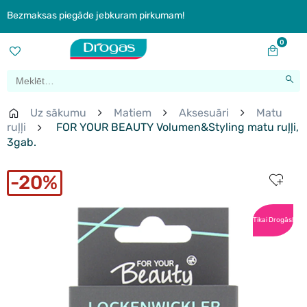
Bezmaksas piegāde jebkuram pirkumam!
0
Uz sākumu
Matiem
Aksesuāri
Matu
ruļļi
FOR YOUR BEAUTY Volumen&Styling matu ruļļi,
3gab.
20%
Tikai Drogās!