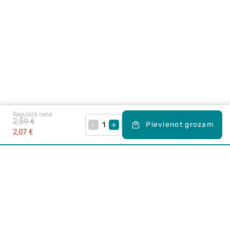
Regulārā cena
2,59 €
–
+
Pievienot grozam
2,07 €
Karjera Drogās
BUJ Biežāk uzdotie jautājumi
Lietošanas noteikumi