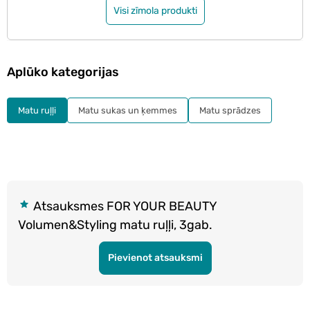
Visi zīmola produkti
Aplūko kategorijas
Matu ruļļi
Matu sukas un ķemmes
Matu sprādzes
Atsauksmes FOR YOUR BEAUTY
Volumen&Styling matu ruļļi, 3gab.
Pievienot atsauksmi