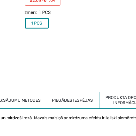
02.08-01.09
Izmēri
1 PCS
1 PCS
PRODUKTA DRO
AKSĀJUMU METODES
PIEGĀDES IESPĒJAS
INFORMĀCI
un mirdzoši rozā. Mazais maisiņš ar mirdzuma efektu ir lieliski piemērot