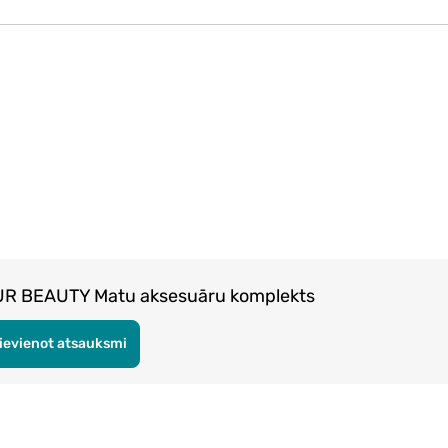
R BEAUTY Matu aksesuāru komplekts
ievienot atsauksmi