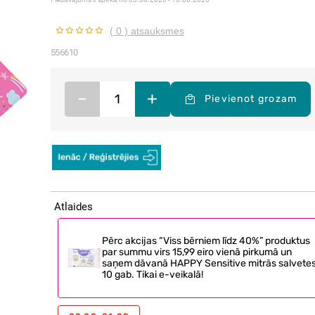
( 0 ) atsauksmes
556610
–
+
Pievienot grozam
Atlaides
Pērc akcijas “Viss bērniem līdz 40%” produktus
par summu virs 15,99 eiro vienā pirkumā un
saņem dāvanā HAPPY Sensitive mitrās salvetes
10 gab. Tikai e-veikalā!