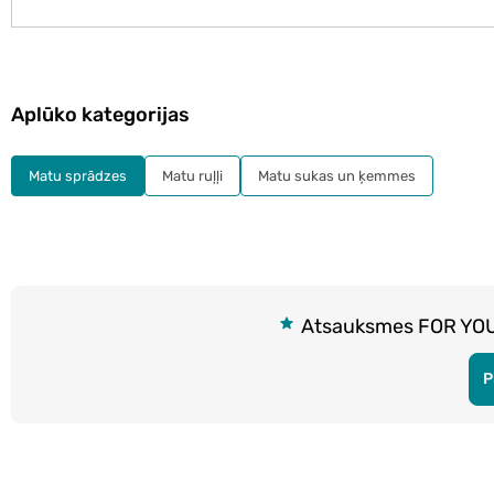
Aplūko kategorijas
Matu sprādzes
Matu ruļļi
Matu sukas un ķemmes
Atsauksmes FOR YOU
P