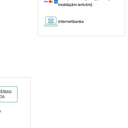
mobilajām ierīcēm)
Internetbanka
ŠĪBAS
JA
s