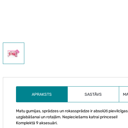
APRAKSTS
SASTĀVS
M
Matu gumijas, sprādzes un rokassprādze ir absolūti pievilcīgas 
uzglabāšanai un rotaļām. Nepieciešams katrai princesei!
Komplektā 9 aksesuāri.