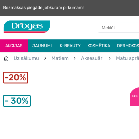
Bezmaksas piegāde jebkuram pirkumam!
AKCIJAS
JAUNUMI
K-BEAUTY
KOSMĒTIKA
DERMOKOS
Uz sākumu
Matiem
Aksesuāri
Matu spr
20%
Tikai
30%