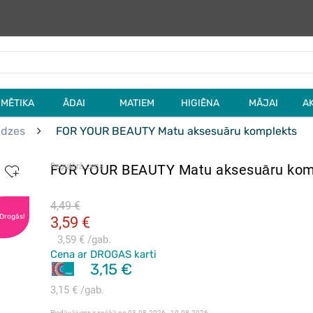
MĒTIKA
ĀDAI
MATIEM
HIGIĒNA
MĀJAI
A
ādzes
FOR YOUR BEAUTY Matu aksesuāru komplekts
FOR YOUR BEAUTY Matu aksesuāru kom
Regulārā cena
4,49 €
 Drogās!
3,59 €
3,59 €
gab.
Cena ar DROGAS karti
3,15 €
3,15 €
gab.
Piedāvājums ir spēkā no
03.08.2026 - 10.08.2026