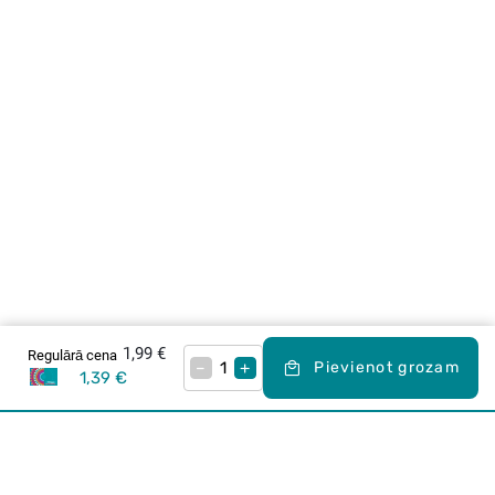
1,99 €
Regulārā cena
–
+
Pievienot grozam
1,39 €
Karjera Drogās