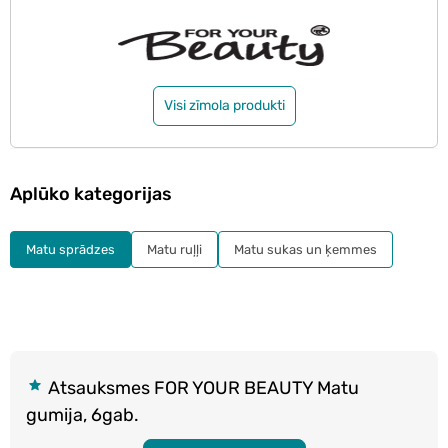
Visi zīmola produkti
Aplūko kategorijas
Matu sprādzes
Matu ruļļi
Matu sukas un ķemmes
Atsauksmes FOR YOUR BEAUTY Matu
gumija, 6gab.