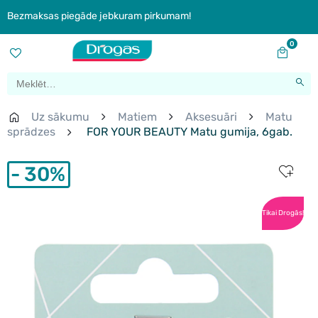
Bezmaksas piegāde jebkuram pirkumam!
0
Uz sākumu
Matiem
Aksesuāri
Matu
sprādzes
FOR YOUR BEAUTY Matu gumija, 6gab.
30%
Tikai Drogās!