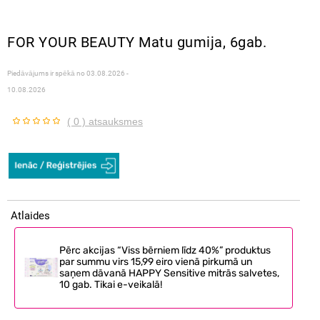
FOR YOUR BEAUTY Matu gumija, 6gab.
Piedāvājums ir spēkā no
03.08.2026 -
10.08.2026
( 0 ) atsauksmes
Atlaides
Pērc akcijas “Viss bērniem līdz 40%” produktus
par summu virs 15,99 eiro vienā pirkumā un
saņem dāvanā HAPPY Sensitive mitrās salvetes,
10 gab. Tikai e-veikalā!