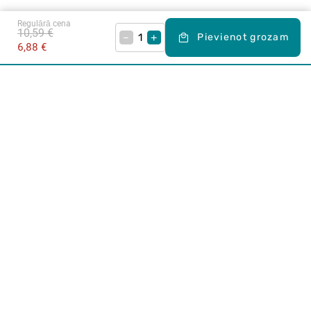
Regulārā cena
10,59 €
–
+
Pievienot grozam
6,88 €
Karjera Drogās
BUJ Biežāk uzdotie jautājumi
Lietošanas noteikumi
Par Drogas