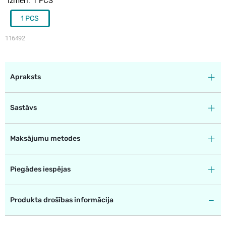
Izmēri
1 PCS
1 PCS
116492
Apraksts
Sastāvs
Maksājumu metodes
Piegādes iespējas
Produkta drošības informācija