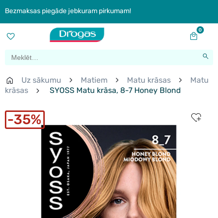
Bezmaksas piegāde jebkuram pirkumam!
0
Uz sākumu
Matiem
Matu krāsas
Matu
krāsas
SYOSS Matu krāsa, 8-7 Honey Blond
35%