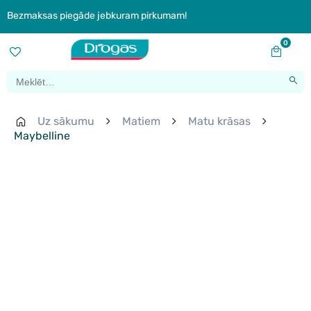
Bezmaksas piegāde jebkuram pirkumam!
0
Uz sākumu
Matiem
Matu krāsas
Maybelline