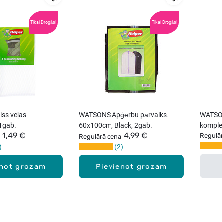
Tikai Drogās!
Tikai Drogās!
ss veļas
WATSONS Apģērbu pārvalks,
WATSON
1gab.
60x100cm, Black, 2gab.
komple
1,49 €
4,99 €
Regulā
Regulārā cena
2
enot grozam
Pievienot grozam