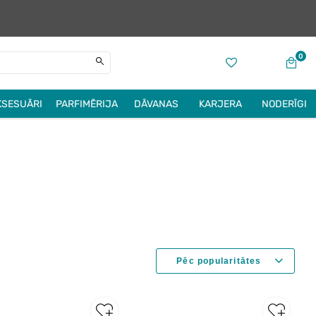
0
KSESUĀRI
PARFIMĒRIJA
DĀVANAS
KARJERA
NODERĪGI