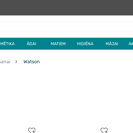
MĒTIKA
ĀDAI
MATIEM
HIGIĒNA
MĀJAI
A
šanai
Watson