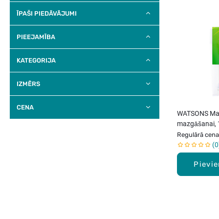
ĪPAŠI PIEDĀVĀJUMI
PIEEJAMĪBA
KATEGORIJA
IZMĒRS
CENA
WATSONS Mai
mazgāšanai, 
Regulārā cena
0
Pievi