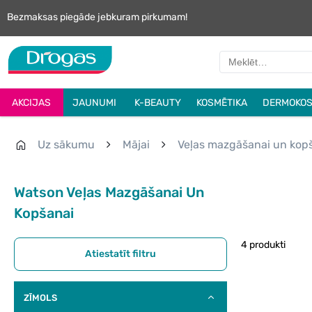
Bezmaksas piegāde jebkuram pirkumam!
AKCIJAS
JAUNUMI
K-BEAUTY
KOSMĒTIKA
DERMOKOS
Uz sākumu
Mājai
Veļas mazgāšanai un kop
Watson Veļas Mazgāšanai Un
Kopšanai
4 produkti
Atiestatīt filtru
ZĪMOLS