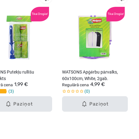
Tikai Drogās!
Tikai Drogās!
S Putekļu rullīšu
WATSONS Apģērbu pārvalks,
kts
60x100cm, White, 2gab.
1,99 €
4,99 €
rā cena
Regulārā cena
3
0
Paziņot
Paziņot