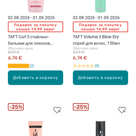
02.08.2026 - 01.09.2026
02.08.2026 - 01.09.2026
Подарок за покупку
Подарок за покупку
свыше 14,99 евро!
свыше 14,99 евро!
TAFT Curl 3 cтайлинг-
TAFT Volume 3 Blow-Dry
бальзам для локонов,
cпрей для волос, 150мл
Обычная цена
Обычная цена
150мл
8,99 €
8,99 €
6,74 €
6,74 €
2
0
Добавить в корзину
Добавить в корзину
25%
25%