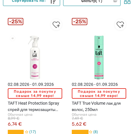
Фильтр
1
Сортировать по:
25%
25%
02.08.2026 - 01.09.2026
02.08.2026 - 01.09.2026
Подарок за покупку
Подарок за покупку
свыше 14,99 евро!
свыше 14,99 евро!
TAFT Heat Protection Spray
TAFT True Volume лак для
спрей для термозащиты
волос, 250мл
Обычная цена
Обычная цена
волос, 250мл
8,99 €
7,49 €
6,74 €
5,62 €
17
8