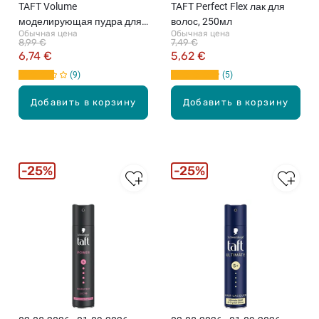
TAFT Volume
TAFT Perfect Flex лак для
моделирующая пудра для
волос, 250мл
Обычная цена
Обычная цена
волос, 10г
8,99 €
7,49 €
6,74 €
5,62 €
9
5
Добавить в корзину
Добавить в корзину
25%
25%