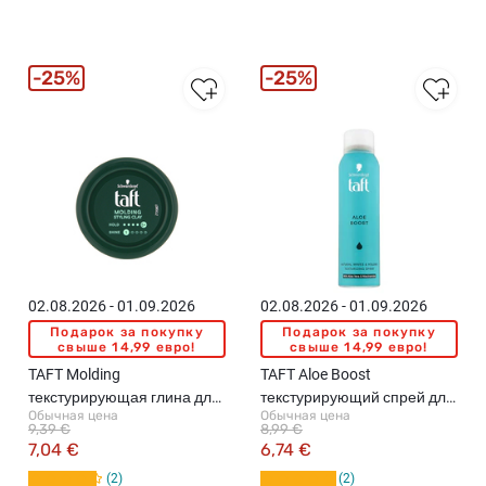
25%
25%
02.08.2026 - 01.09.2026
02.08.2026 - 01.09.2026
Подарок за покупку
Подарок за покупку
свыше 14,99 евро!
свыше 14,99 евро!
TAFT Molding
TAFT Aloe Boost
текстурирующая глина для
текстурирующий спрей для
Обычная цена
Обычная цена
волос, 75мл
волос, 150мл
9,39 €
8,99 €
7,04 €
6,74 €
2
2