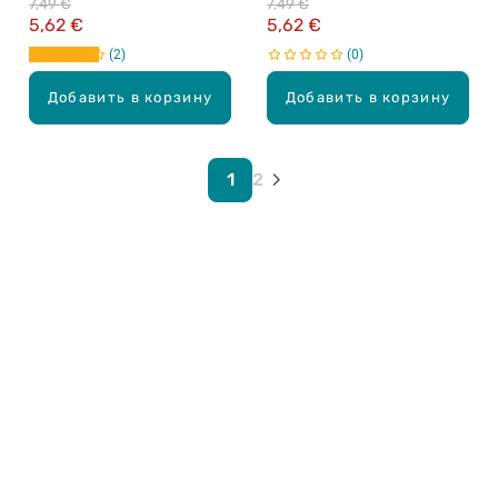
7,49 €
7,49 €
5,62 €
5,62 €
2
0
Добавить в корзину
Добавить в корзину
1
2
Карьера в Drogas
ЧЗВ Часто задаваемые вопросы
Правила использования