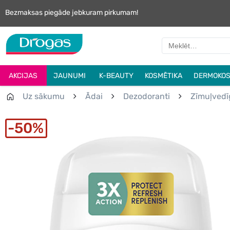
Bezmaksas piegāde jebkuram pirkumam!
AKCIJAS
JAUNUMI
K-BEAUTY
KOSMĒTIKA
DERMOKOS
Uz sākumu
Ādai
Dezodoranti
Zīmuļvedī
50%