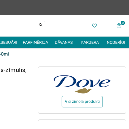
0
KSESUĀRI
PARFIMĒRIJA
DĀVANAS
KARJERA
NODERĪGI
50ml
s-zīmulis,
Visi zīmola produkti