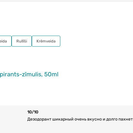
eida
Rullīši
Krēmveida
irants-zīmulis, 50ml
10/10
Дезодорант шикарный очень вкусно и долго пахнет