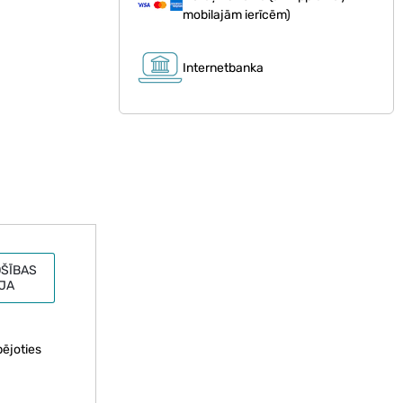
mobilajām ierīcēm)
Internetbanka
ŠĪBAS
JA
pējoties