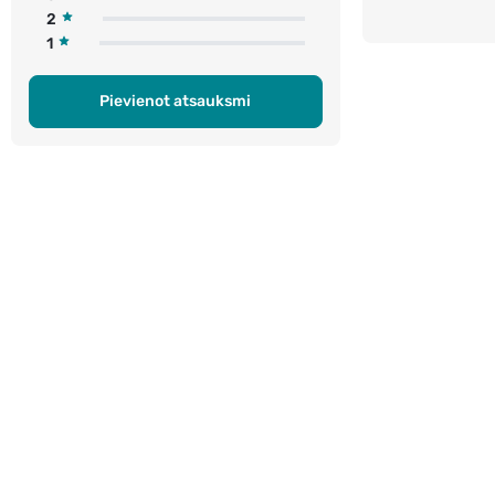
2
1
Pievienot atsauksmi