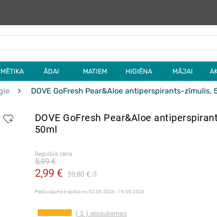
MĒTIKA
ĀDAI
MATIEM
HIGIĒNA
MĀJAI
A
gie
DOVE GoFresh Pear&Aloe antiperspirants-zīmulis, 
DOVE GoFresh Pear&Aloe antiperspirant
50ml
Regulārā cena
5,99 €
2,99 €
59,80 €
l
Piedāvājums ir spēkā no
02.08.2026 - 19.08.2026
( 1 ) atsauksmes