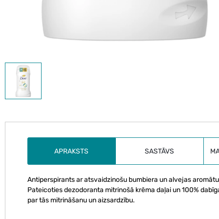
APRAKSTS
SASTĀVS
M
Antiperspirants ar atsvaidzinošu bumbiera un alvejas aromātu.
Pateicoties dezodoranta mitrinošā krēma daļai un 100% dabīgai
par tās mitrināšanu un aizsardzību.