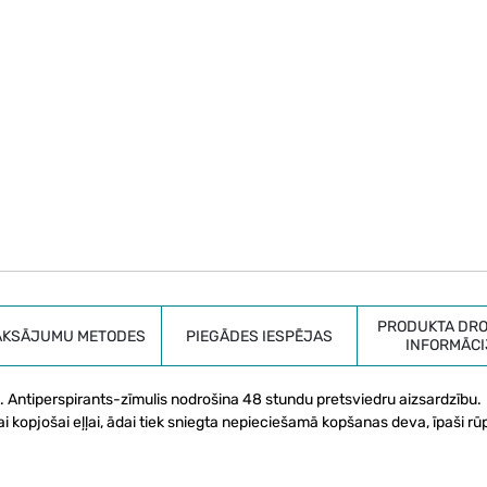
PRODUKTA DRO
AKSĀJUMU METODES
PIEGĀDES IESPĒJAS
INFORMĀCI
 Antiperspirants-zīmulis nodrošina 48 stundu pretsviedru aizsardzību.
 kopjošai eļļai, ādai tiek sniegta nepieciešamā kopšanas deva, īpaši rū