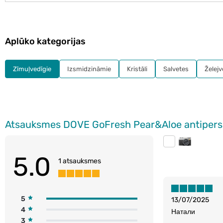
Aplūko kategorijas
Zīmuļvedīgie
Izsmidzināmie
Kristāli
Salvetes
Želejv
Atsauksmes DOVE GoFresh Pear&Aloe antipersp
5.0
1 atsauksmes
5
13/07/2025
4
Натали
3