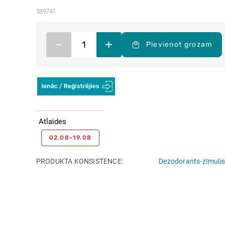
589741
–
+
Pievienot grozam
Atlaides
02.08-19.08
PRODUKTA KONSISTENCE
Dezodorants-zīmulis