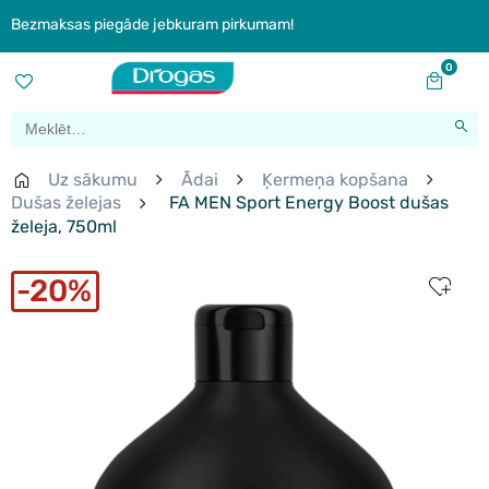
Bezmaksas piegāde jebkuram pirkumam!
0
Uz sākumu
Ādai
Ķermeņa kopšana
Dušas želejas
FA MEN Sport Energy Boost dušas
želeja, 750ml
20%