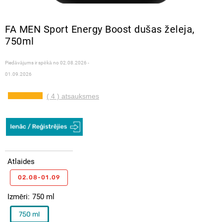
FA MEN Sport Energy Boost dušas želeja,
750ml
Piedāvājums ir spēkā no
02.08.2026 -
01.09.2026
( 4 ) atsauksmes
Atlaides
02.08-01.09
Izmēri
750 ml
750 ml