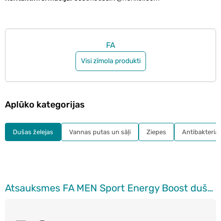
FA
Visi zīmola produkti
Aplūko kategorijas
Dušas želejas
Vannas putas un sāļi
Ziepes
Antibakteriāl
Atsauksmes FA MEN Sport Energy Boost dušas želeja, 750ml