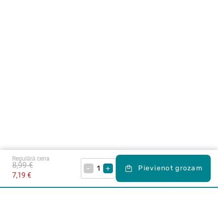
Regulārā cena
8,99 €
–
+
Pievienot grozam
7,19 €