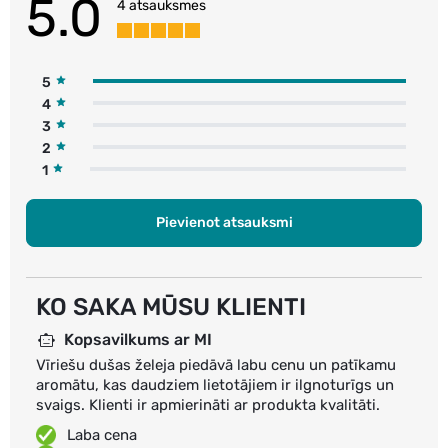
5.0
4 atsauksmes
5
4
3
2
1
Pievienot atsauksmi
KO SAKA MŪSU KLIENTI
Kopsavilkums ar MI
Vīriešu dušas želeja piedāvā labu cenu un patīkamu
aromātu, kas daudziem lietotājiem ir ilgnoturīgs un
svaigs. Klienti ir apmierināti ar produkta kvalitāti.
Laba cena