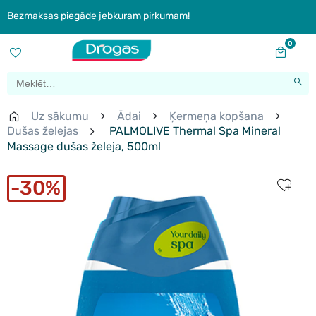
Bezmaksas piegāde jebkuram pirkumam!
0
Uz sākumu
Ādai
Ķermeņa kopšana
Dušas želejas
PALMOLIVE Thermal Spa Mineral
Massage dušas želeja, 500ml
30%