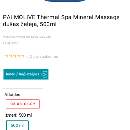
PALMOLIVE Thermal Spa Mineral Massage
dušas želeja, 500ml
Piedāvājums ir spēkā no
02.08.2026 -
01.09.2026
( 0 ) atsauksmes
Atlaides
02.08-01.09
Izmēri
500 ml
500 ml