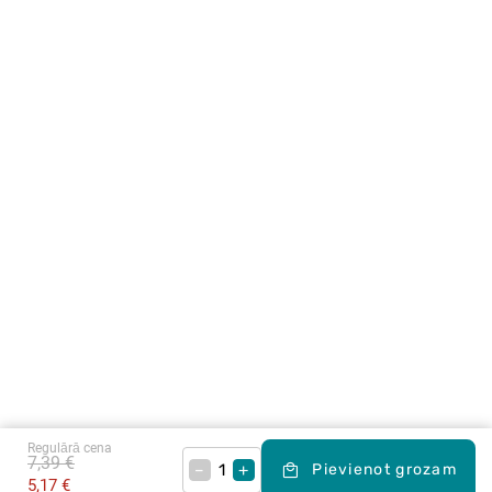
Regulārā cena
7,39 €
–
+
Pievienot grozam
5,17 €