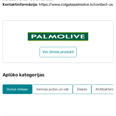
Kontaktinformācija
https://www.colgatepalmolive.lv/contact-us
Visi zīmola produkti
Aplūko kategorijas
Dušas želejas
Vannas putas un sāļi
Ziepes
Antibakteriāl