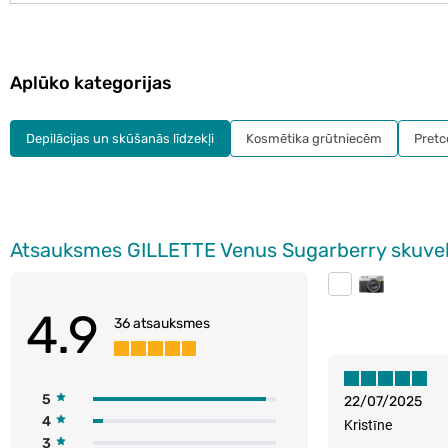
Aplūko kategorijas
Depilācijas un skūšanās līdzekļi
Kosmētika grūtniecēm
Pretce
Atsauksmes GILLETTE Venus Sugarberry skuvek
4.9
36 atsauksmes
5
22/07/2025
4
Kristīne
3