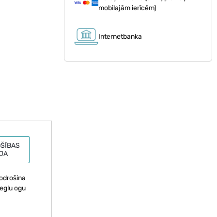
mobilajām ierīcēm)
Internetbanka
ŠĪBAS
JA
nodrošina
ieglu ogu