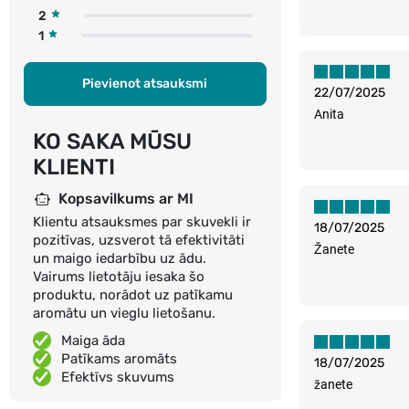
2
1
Pievienot atsauksmi
22/07/2025
Anita
KO SAKA MŪSU
KLIENTI
Kopsavilkums ar MI
Klientu atsauksmes par skuvekli ir
18/07/2025
pozitīvas, uzsverot tā efektivitāti
Žanete
un maigo iedarbību uz ādu.
Vairums lietotāju iesaka šo
produktu, norādot uz patīkamu
aromātu un vieglu lietošanu.
Maiga āda
Patīkams aromāts
18/07/2025
Efektīvs skuvums
žanete