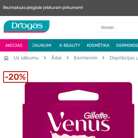
Bezmaksas piegāde jebkuram pirkumam!
AKCIJAS
JAUNUMI
K-BEAUTY
KOSMĒTIKA
DERMOKOS
Uz sākumu
Ādai
Ķermenim
Depilācijas 
20%