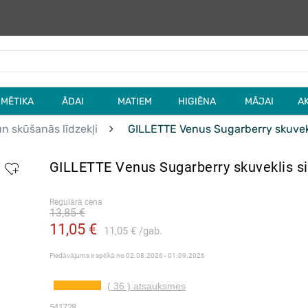
MĒTIKA
ĀDAI
MATIEM
HIGIĒNA
MĀJAI
A
un skūšanās līdzekļi
GILLETTE Venus Sugarberry skuvekl
GILLETTE Venus Sugarberry skuveklis s
Regulārā cena
13,85 €
11,05 €
11,05 €
gab.
Piedāvājums ir spēkā no
02.08.2026 - 01.09.2026
( 36 ) atsauksmes
541728