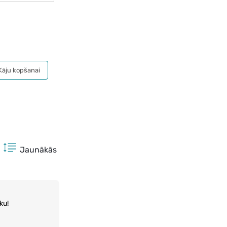
Kāju kopšanai
Jaunākās
ku!