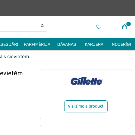
0
KSESUĀRI
PARFIMĒRIJA
DĀVANAS
KARJERA
NODERĪGI
is sievietēm
ievietēm
Visi zīmola produkti