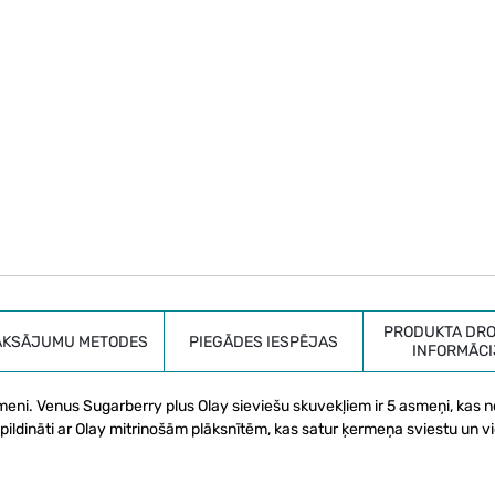
PRODUKTA DRO
AKSĀJUMU METODES
PIEGĀDES IESPĒJAS
INFORMĀCI
ermeni. Venus Sugarberry plus Olay sieviešu skuvekļiem ir 5 asmeņi, kas 
ildināti ar Olay mitrinošām plāksnītēm, kas satur ķermeņa sviestu un v