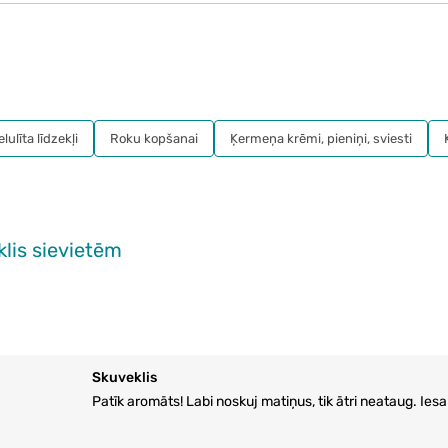
lulīta līdzekļi
Roku kopšanai
Ķermeņa krēmi, pieniņi, sviesti
lis sievietēm
Skuveklis
Patīk aromāts! Labi noskuj matiņus, tik ātri neataug. Iesa