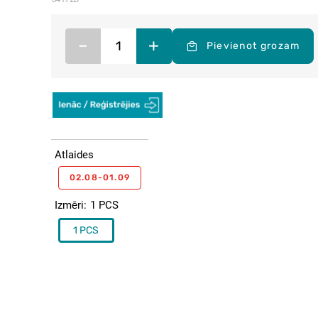
–
+
Pievienot grozam
Atlaides
02.08-01.09
Izmēri
1 PCS
1 PCS