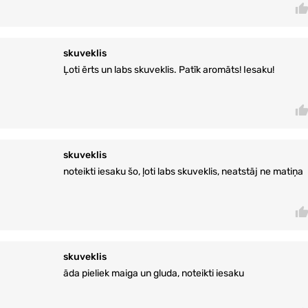
skuveklis
Ļoti ērts un labs skuveklis. Patīk aromāts! Iesaku!
skuveklis
noteikti iesaku šo, ļoti labs skuveklis, neatstāj ne matiņa
skuveklis
āda pieliek maiga un gluda, noteikti iesaku