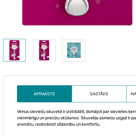
APRAKSTS
SASTĀVS
M
Venus sieviešu skuvekļi ir izstrādāti, domājot par sievietes ķ
vienmērīgu un precīzu skūšanos. Skuvekļa asmeņu uzgaļi ir pap
aromātu, nodrošinot slīdamību un komfortu.