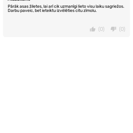
Pārāk asas žiletes, lai arī cik uzmanīgi lieto visu laiku sagriežos.
Darbu paveic, bet ieteiktu izvēlēties citu zīmolu.
(0)
(0)