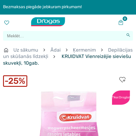
Bezmaksas piegāde jebkuram pirkumam!
0
Uz sākumu
Ādai
Ķermenim
Depilācijas
un skūšanās līdzekļi
KRUIDVAT Vienreizējie sieviešu
skuvekļi, 10gab.
25%
Tikai Drogās!