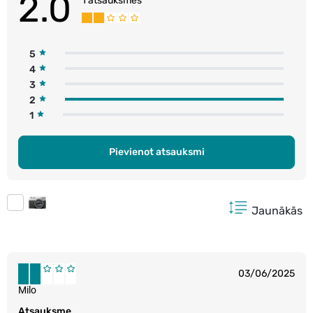
2.0
1 atsauksmes
5
4
3
2
1
Pievienot atsauksmi
Jaunākās
03/06/2025
Milo
Atsauksme