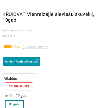
KRUIDVAT Vienreizējie sieviešu skuvekļi,
10gab.
Piedāvājums ir spēkā no
02.08.2026 -
01.09.2026
( 1 ) atsauksmes
Atlaides
02.08-01.09
Izmēri
10 gab.
10 gab.