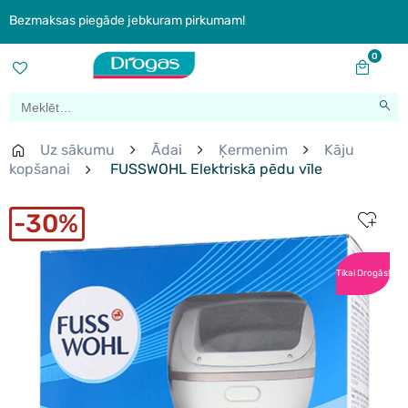
Bezmaksas piegāde jebkuram pirkumam!
0
Uz sākumu
Ādai
Ķermenim
Kāju
kopšanai
FUSSWOHL Elektriskā pēdu vīle
30%
Tikai Drogās!