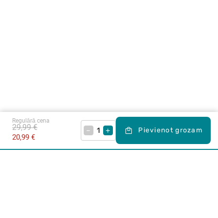
Regulārā cena
29,99 €
–
+
Pievienot grozam
20,99 €
Karjera Drogās
BUJ Biežāk uzdotie jautājumi