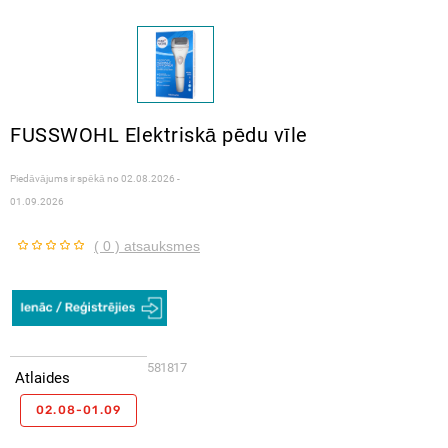
FUSSWOHL Elektriskā pēdu vīle
Piedāvājums ir spēkā no
02.08.2026 -
01.09.2026
( 0 ) atsauksmes
581817
Atlaides
02.08-01.09