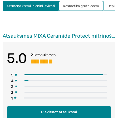
Ķermeņa krēmi, pieniņi, sviesti
Kosmētika grūtniecēm
Depilā
Atsauksmes MIXA Ceramide Protect mitrinošs aizsargkrēms sejai, rokām un ķermenim, 400ml
5.0
21 atsauksmes
5
4
3
2
1
Pievienot atsauksmi