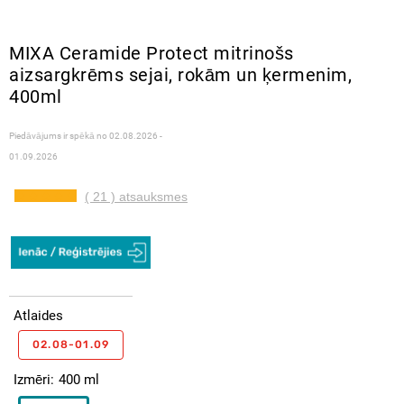
MIXA Ceramide Protect mitrinošs
aizsargkrēms sejai, rokām un ķermenim,
400ml
Piedāvājums ir spēkā no
02.08.2026 -
01.09.2026
( 21 ) atsauksmes
Atlaides
02.08-01.09
Izmēri
400 ml