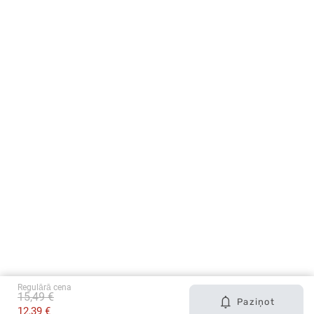
Regulārā cena
15,49 €
Paziņot
12,39 €