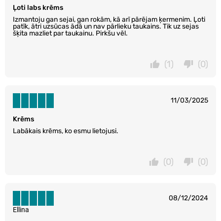
Ļoti labs krēms
Izmantoju gan sejai, gan rokām, kā arī pārējam ķermenim. Ļoti
patīk, ātri uzsūcas ādā un nav pārlieku taukains. Tik uz sejas
šķita mazliet par taukainu. Pirkšu vēl.
(1)
(0)
11/03/2025
Krēms
Labākais krēms, ko esmu lietojusi.
(0)
(0)
08/12/2024
Ellina