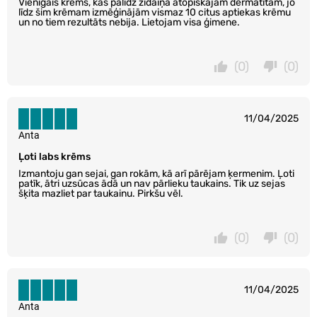
Vienīgais krēms, kas palīdz zīdaiņa atopiskajam dermatītam, jo
līdz šim krēmam izmēģinājām vismaz 10 citus aptiekas krēmu
un no tiem rezultāts nebija. Lietojam visa ģimene.
(0)
(0)
11/04/2025
Anta
Ļoti labs krēms
Izmantoju gan sejai, gan rokām, kā arī pārējam ķermenim. Ļoti
patīk, ātri uzsūcas ādā un nav pārlieku taukains. Tik uz sejas
šķita mazliet par taukainu. Pirkšu vēl.
(0)
(0)
11/04/2025
Anta