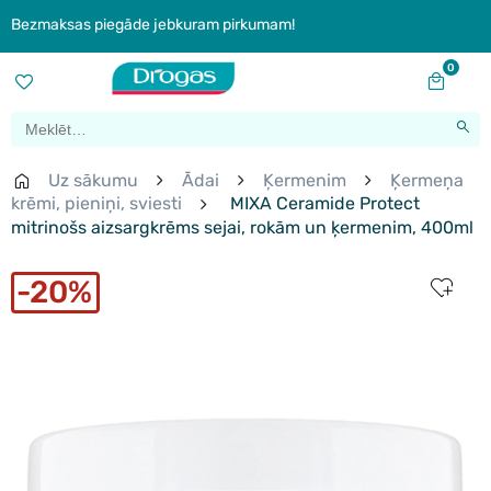
Bezmaksas piegāde jebkuram pirkumam!
0
Uz sākumu
Ādai
Ķermenim
Ķermeņa
krēmi, pieniņi, sviesti
MIXA Ceramide Protect
mitrinošs aizsargkrēms sejai, rokām un ķermenim, 400ml
20%