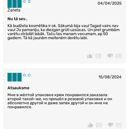
04/04/2025
Žaneta
Nu tā sev..
Kā budžeta kosmētika ir ok. Sākumā bija vau! Tagad vairs nav
vau! Jo pamanīju, ka diezgan grūti uzsūcas. Un pret grumbām
varētu strādāt labāk. Taču tas manam vecumam, ap 50
gadiem. Tā kā jaunām meitenēm derētu labi.
(0)
(0)
15/08/2024
Atsauksme
Мне в жёлтой упаковке крем понравился,заказала
второй такой-же, но пришёл в розовой упаковке и он
абсолютно другой и даже запах другой и он мне не
понравился.
(0)
(1)