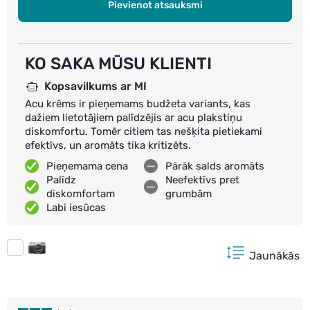
Pievienot atsauksmi
KO SAKA MŪSU KLIENTI
Kopsavilkums ar MI
Acu krēms ir pieņemams budžeta variants, kas
dažiem lietotājiem palīdzējis ar acu plakstiņu
diskomfortu. Tomēr citiem tas nešķita pietiekami
efektīvs, un aromāts tika kritizēts.
Pieņemama cena
Pārāk salds aromāts
Palīdz
Neefektīvs pret
diskomfortam
grumbām
Labi iesūcas
Jaunākās