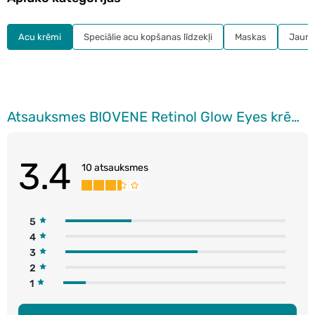
Acu krēmi
Speciālie acu kopšanas līdzekļi
Maskas
Jauna
Atsauksmes BIOVENE Retinol Glow Eyes krēms ādai ap acīm, 30ml
3.4
10 atsauksmes
5
4
3
2
1