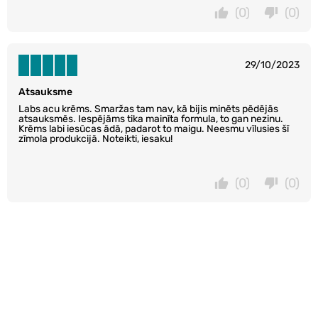
(0)
(0)
29/10/2023
Atsauksme
Labs acu krēms. Smaržas tam nav, kā bijis minēts pēdējās
atsauksmēs. Iespējāms tika mainīta formula, to gan nezinu.
Krēms labi iesūcas ādā, padarot to maigu. Neesmu vīlusies šī
zīmola produkcijā. Noteikti, iesaku!
(0)
(0)