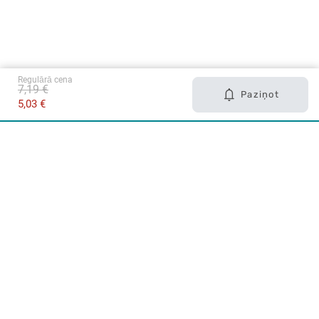
Regulārā cena
7,19 €
Paziņot
5,03 €
Karjera Drogās
BUJ Biežāk uzdotie jautājumi
Lietošanas noteikumi