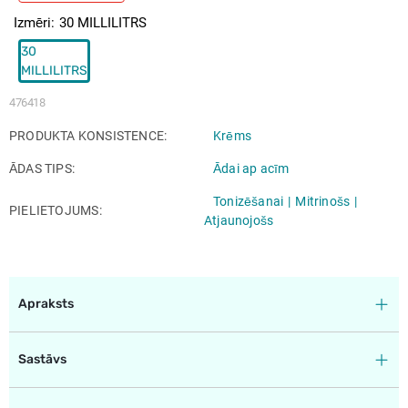
Izmēri
30 MILLILITRS
30
MILLILITRS
476418
PRODUKTA KONSISTENCE
Krēms
ĀDAS TIPS
Ādai ap acīm
Tonizēšanai
Mitrinošs
PIELIETOJUMS
Atjaunojošs
Apraksts
Sastāvs