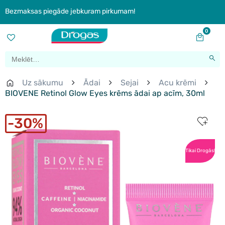
Bezmaksas piegāde jebkuram pirkumam!
0
Uz sākumu
Ādai
Sejai
Acu krēmi
BIOVENE Retinol Glow Eyes krēms ādai ap acīm, 30ml
30%
Tikai Drogās!