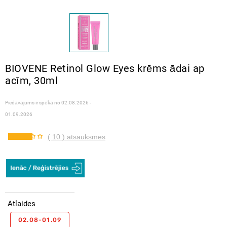
BIOVENE Retinol Glow Eyes krēms ādai ap
acīm, 30ml
Piedāvājums ir spēkā no
02.08.2026 -
01.09.2026
( 10 ) atsauksmes
Atlaides
02.08-01.09