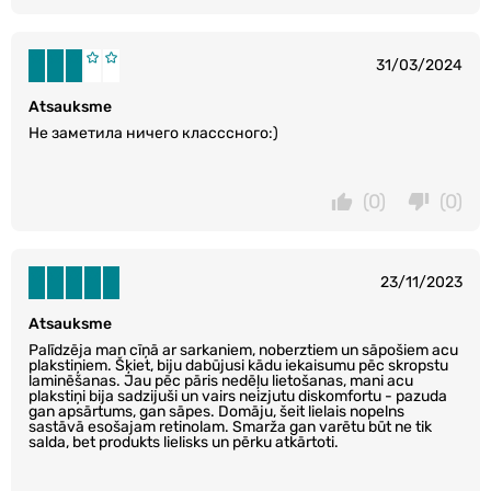
31/03/2024
Atsauksme
Не заметила ничего класссного:)
(0)
(0)
23/11/2023
Atsauksme
Palīdzēja man cīņā ar sarkaniem, noberztiem un sāpošiem acu
plakstiņiem. Šķiet, biju dabūjusi kādu iekaisumu pēc skropstu
laminēšanas. Jau pēc pāris nedēļu lietošanas, mani acu
plakstiņi bija sadzijuši un vairs neizjutu diskomfortu - pazuda
gan apsārtums, gan sāpes. Domāju, šeit lielais nopelns
sastāvā esošajam retinolam. Smarža gan varētu būt ne tik
salda, bet produkts lielisks un pērku atkārtoti.