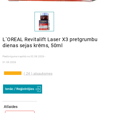
L`OREAL Revitalift Laser X3 pretgrumbu
dienas sejas krēms, 50ml
Piedāvājums ir spēkā no
02.08.2026 -
01.09.2026
( 24 ) atsauksmes
Atlaides