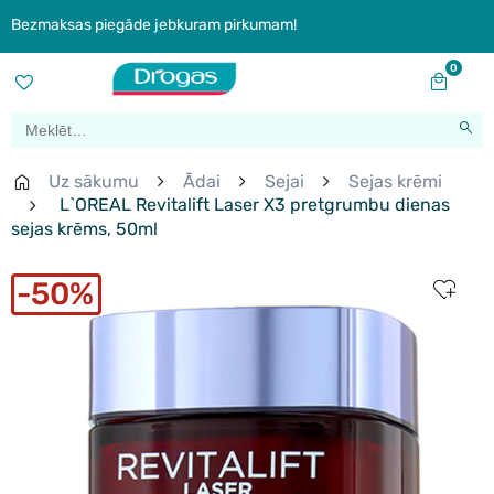
Bezmaksas piegāde jebkuram pirkumam!
0
Uz sākumu
Ādai
Sejai
Sejas krēmi
L`OREAL Revitalift Laser X3 pretgrumbu dienas
sejas krēms, 50ml
50%