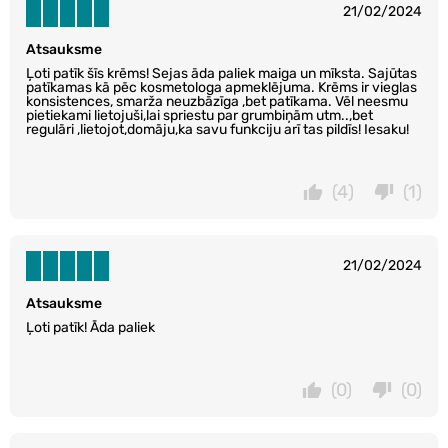
21/02/2024
Atsauksme
Ļoti patīk šīs krēms! Sejas āda paliek maiga un mīksta. Sajūtas
patīkamas kā pēc kosmetologa apmeklējuma. Krēms ir vieglas
konsistences, smarža neuzbāzīga ,bet patīkama. Vēl neesmu
pietiekami lietojuši,lai spriestu par grumbiņām utm..,bet
regulāri ,lietojot,domāju,ka savu funkciju arī tas pildīs! Iesaku!
(4)
(1)
21/02/2024
Atsauksme
Ļoti patīk! Āda paliek
(0)
(0)