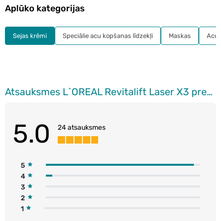
Aplūko kategorijas
Sejas krēmi
Speciālie acu kopšanas līdzekļi
Maskas
Acu 
Atsauksmes L`OREAL Revitalift Laser X3 pretgrumbu dienas sejas krēms, 50ml
5.0
24 atsauksmes
5
4
3
2
1