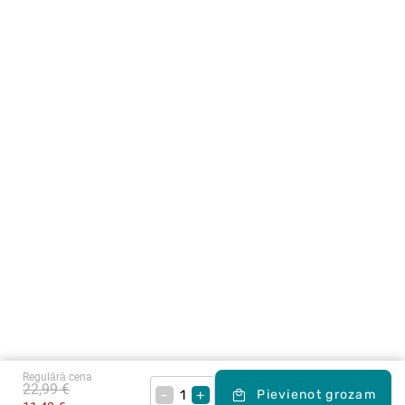
Regulārā cena
22,99 €
–
+
Pievienot grozam