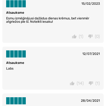
15/02/2023
Atsauksme
Esmu izmēģinājusi dažādus dienas krēmus, bet vienmēr
atgriežos pie šī. Noteikti iesaku!
(1)
(0)
12/07/2021
Atsauksme
Labs
(14)
(1)
28/04/2021