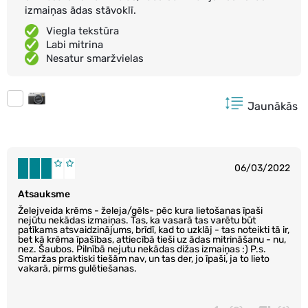
izmaiņas ādas stāvoklī.
Viegla tekstūra
Labi mitrina
Nesatur smaržvielas
Jaunākās
06/03/2022
Atsauksme
Želejveida krēms - želeja/gēls- pēc kura lietošanas īpaši
nejūtu nekādas izmaiņas. Tas, ka vasarā tas varētu būt
patīkams atsvaidzinājums, brīdī, kad to uzklāj - tas noteikti tā ir,
bet kā krēma īpašības, attiecībā tieši uz ādas mitrināšanu - nu,
nez. Šaubos. Pilnībā nejutu nekādas dižas izmaiņas :) P.s.
Smaržas praktiski tiešām nav, un tas der, jo īpaši, ja to lieto
vakarā, pirms gulētiešanas.