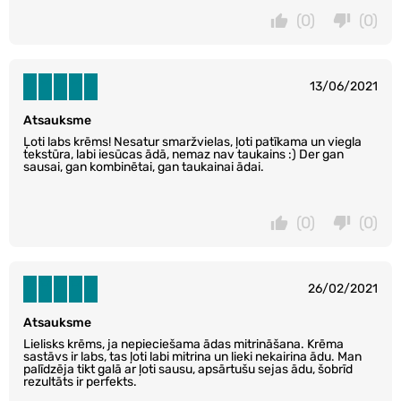
(0)
(0)
13/06/2021
Atsauksme
Ļoti labs krēms! Nesatur smaržvielas, ļoti patīkama un viegla
tekstūra, labi iesūcas ādā, nemaz nav taukains :) Der gan
sausai, gan kombinētai, gan taukainai ādai.
(0)
(0)
26/02/2021
Atsauksme
Lielisks krēms, ja nepieciešama ādas mitrināšana. Krēma
sastāvs ir labs, tas ļoti labi mitrina un lieki nekairina ādu. Man
palīdzēja tikt galā ar ļoti sausu, apsārtušu sejas ādu, šobrīd
rezultāts ir perfekts.