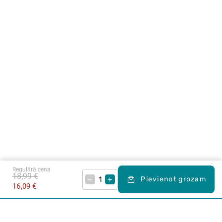
Regulārā cena
18,99 €
–
+
Pievienot grozam
16,09 €