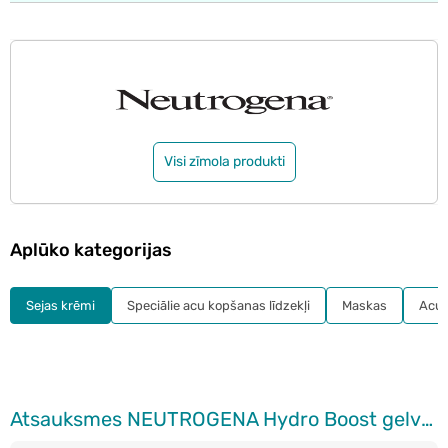
Visi zīmola produkti
Aplūko kategorijas
Sejas krēmi
Speciālie acu kopšanas līdzekļi
Maskas
Acu 
Atsauksmes NEUTROGENA Hydro Boost gelveida krēms sejai, 50ml