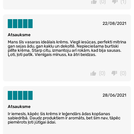
(0)
(1)
22/08/2021
Atsauksme
Mans šīs vasaras ideālais krēms. Viegli iesūcas, perfekti mitrina
gan sejas ādu, gan kaklu un dekoltē. Nepieciešama burtiski
pilīte krēma. Starp citu, izmantoju arī rokām, kad bija sausas.
Ļoti, ļoti patīk. Vienīgais mīnuss, ka ātri beidzas.
(0)
(0)
28/06/2021
Atsauksme
Ir iemesls, kāpēc šis krēms ir leģendārs ādas kopšanas
sabiedrībā. Daudz produktiem ir aromāts, bet šim nav, tāpēc
piemērots ļoti jūtīgai ādai.