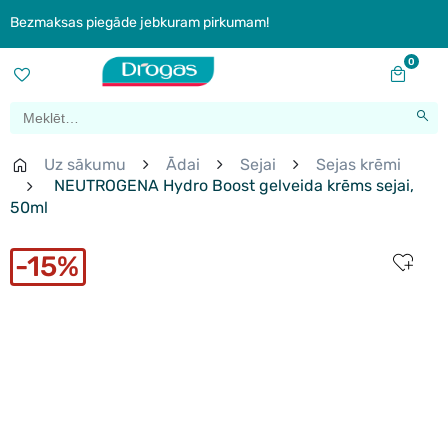
Bezmaksas piegāde jebkuram pirkumam!
0
Uz sākumu
Ādai
Sejai
Sejas krēmi
NEUTROGENA Hydro Boost gelveida krēms sejai,
50ml
15%