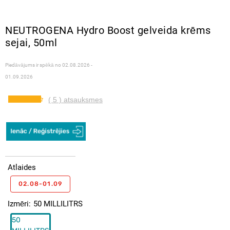
NEUTROGENA Hydro Boost gelveida krēms
sejai, 50ml
Piedāvājums ir spēkā no
02.08.2026 -
01.09.2026
( 5 ) atsauksmes
Atlaides
02.08-01.09
Izmēri
50 MILLILITRS
50