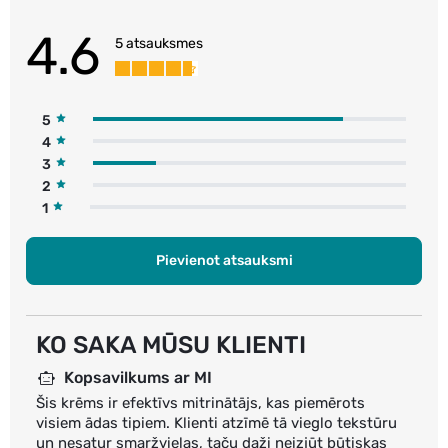
4.6
5 atsauksmes
5
4
3
2
1
Pievienot atsauksmi
KO SAKA MŪSU KLIENTI
Kopsavilkums ar MI
Šis krēms ir efektīvs mitrinātājs, kas piemērots
visiem ādas tipiem. Klienti atzīmē tā vieglo tekstūru
un nesatur smaržvielas, taču daži neizjūt būtiskas