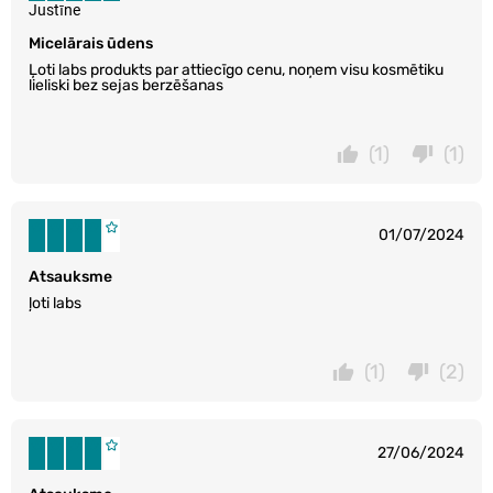
Justīne
Micelārais ūdens
Ļoti labs produkts par attiecīgo cenu, noņem visu kosmētiku
lieliski bez sejas berzēšanas
(1)
(1)
01/07/2024
Atsauksme
ļoti labs
(1)
(2)
27/06/2024