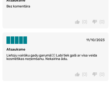
Atsauksme
Bez komentāra
(0)
(0)
11/10/2023
Atsauksme
Lietoju vairāku gadu garumā👍🏼 Labi tiek galā ar visa veida
kosmētikas noņemšanu. Nekairina ādu.
(0)
(0)