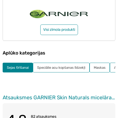
Visi zīmola produkti
Aplūko kategorijas
Sejas tīrīšanai
Speciālie acu kopšanas līdzekļi
Maskas
Ac
Atsauksmes GARNIER Skin Naturals micelārais ūdens sejai, 400ml
82 atsauksmes