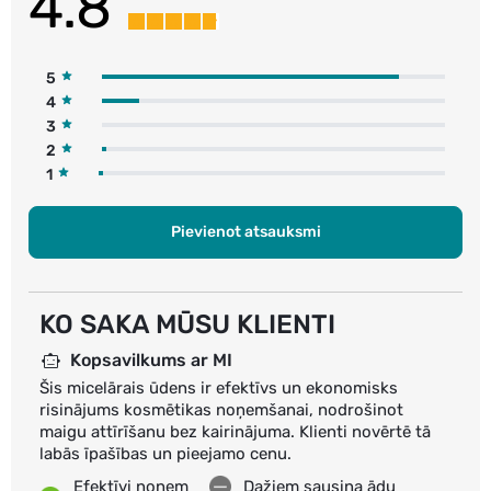
4.8
5
4
3
2
1
Pievienot atsauksmi
KO SAKA MŪSU KLIENTI
Kopsavilkums ar MI
Šis micelārais ūdens ir efektīvs un ekonomisks
risinājums kosmētikas noņemšanai, nodrošinot
maigu attīrīšanu bez kairinājuma. Klienti novērtē tā
labās īpašības un pieejamo cenu.
Efektīvi noņem
Dažiem sausina ādu