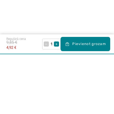
Regulārā cena
9,85 €
–
+
Pievienot grozam
4,92 €
Karjera Drogās
BUJ Biežāk uzdotie jautājumi
Lietošanas noteikumi