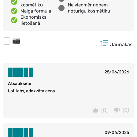
kosmētiku
Ne vienmēr noņem
Maiga formula
noturīgu kosmētiku
Ekonomisks
lietošanā
Jaunākās
25/06/2026
Atsauksme
Ļoti labs, adekvāta cena
(0)
(0)
09/06/2025