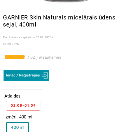
GARNIER Skin Naturals micelārais ūdens
sejai, 400ml
Piedāvājums ir spēkā no
02.08.2026 -
01.09.2026
( 82 ) atsauksmes
Atlaides
02.08-01.09
Izmēri
400 ml
400 ml