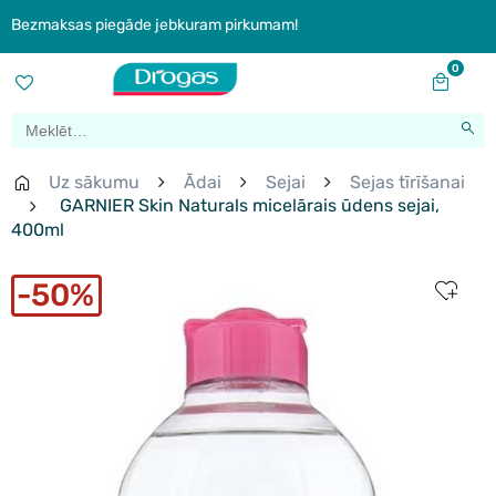
Bezmaksas piegāde jebkuram pirkumam!
0
Uz sākumu
Ādai
Sejai
Sejas tīrīšanai
GARNIER Skin Naturals micelārais ūdens sejai,
400ml
50%
Vislabāk
pārdotie