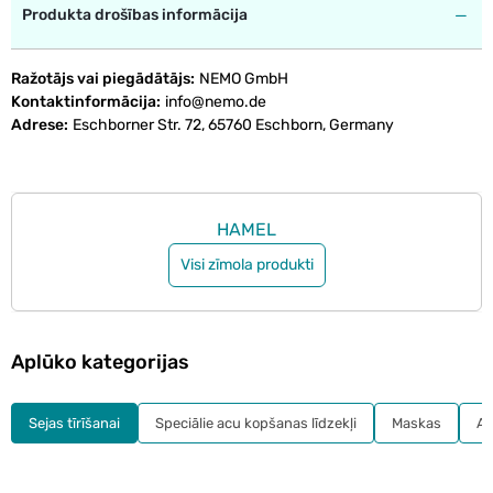
Produkta drošības informācija
Ražotājs vai piegādātājs
NEMO GmbH
Kontaktinformācija
info@nemo.de
Adrese
Eschborner Str. 72, 65760 Eschborn, Germany
HAMEL
Visi zīmola produkti
Aplūko kategorijas
Sejas tīrīšanai
Speciālie acu kopšanas līdzekļi
Maskas
Ac