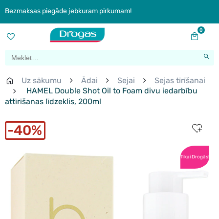
Bezmaksas piegāde jebkuram pirkumam!
0
Uz sākumu
Ādai
Sejai
Sejas tīrīšanai
HAMEL Double Shot Oil to Foam divu iedarbību
attīrīšanas līdzeklis, 200ml
40%
Tikai Drogās!