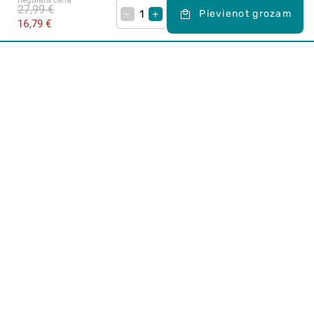
27,99 €
–
+
Pievienot grozam
16,79 €
Karjera Drogās
BUJ Biežāk uzdotie jautājumi
Lietošanas noteikumi
Par Drogas
E-veikals