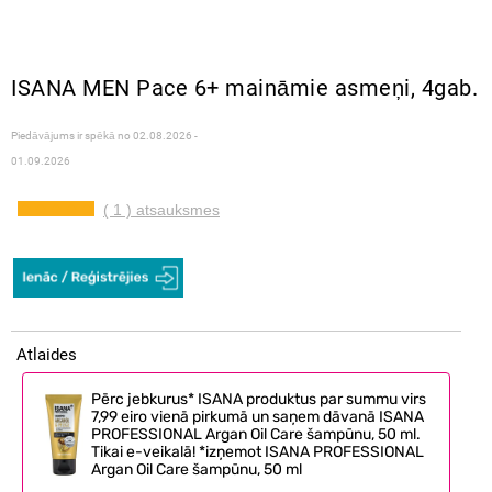
ISANA MEN Pace 6+ maināmie asmeņi, 4gab.
Piedāvājums ir spēkā no
02.08.2026 -
01.09.2026
( 1 ) atsauksmes
Atlaides
Pērc jebkurus* ISANA produktus par summu virs
7,99 eiro vienā pirkumā un saņem dāvanā ISANA
PROFESSIONAL Argan Oil Care šampūnu, 50 ml.
Tikai e-veikalā! *izņemot ISANA PROFESSIONAL
Argan Oil Care šampūnu, 50 ml