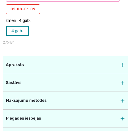
02.08-01.09
Izmēri
4 gab.
4 gab.
276484
Apraksts
Sastāvs
Maksājumu metodes
Piegādes iespējas