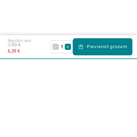
Regulārā cena
7,99 €
–
+
Pievienot grozam
6,39 €
Karjera Drogās
BUJ Biežāk uzdotie jautājumi
Lietošanas noteikumi