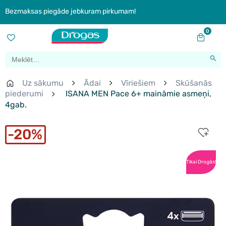
Bezmaksas piegāde jebkuram pirkumam!
0
Uz sākumu
Ādai
Vīriešiem
Skūšanās
piederumi
ISANA MEN Pace 6+ maināmie asmeņi,
4gab.
20%
Tikai Drogās!