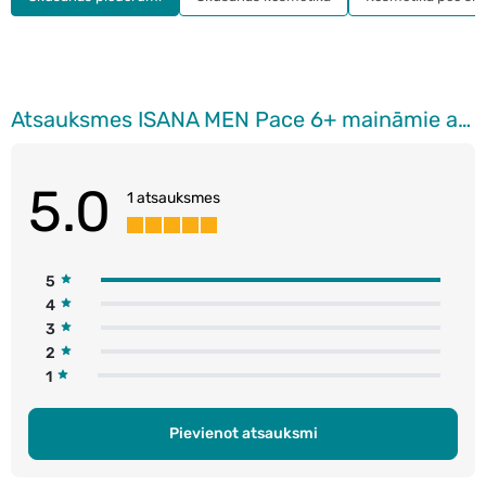
Atsauksmes ISANA MEN Pace 6+ maināmie asmeņi, 4gab.
5.0
1 atsauksmes
5
4
3
2
1
Pievienot atsauksmi