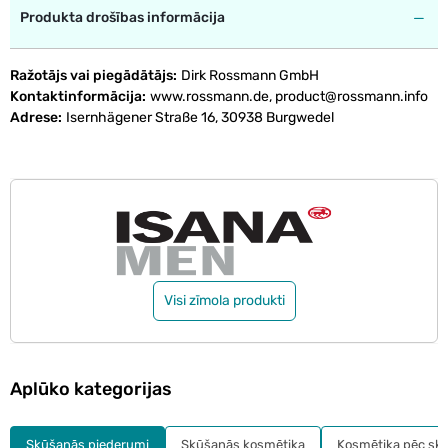
Produkta drošības informācija
Ražotājs vai piegādātājs
Dirk Rossmann GmbH
Kontaktinformācija
www.rossmann.de, product@rossmann.info
Adrese
Isernhägener Straße 16, 30938 Burgwedel
Visi zīmola produkti
Aplūko kategorijas
Skūšanās piederumi
Skūšanās kosmētika
Kosmētika pēc sk