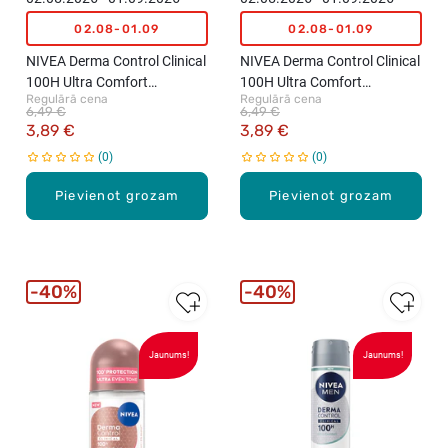
02.08-01.09
02.08-01.09
NIVEA Derma Control Clinical
NIVEA Derma Control Clinical
100H Ultra Comfort
100H Ultra Comfort
Regulārā cena
Regulārā cena
izsmidzināms
antiperspirants-zīmulis
6,49 €
6,49 €
antiperspirants sievietēm,
sievietēm, 50ml
3,89 €
3,89 €
150ml
0
0
Pievienot grozam
Pievienot grozam
40%
40%
Jaunums!
Jaunums!