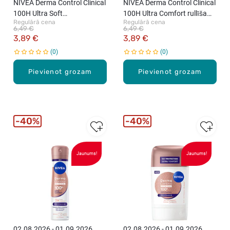
NIVEA Derma Control Clinical
NIVEA Derma Control Clinical
100H Ultra Soft
100H Ultra Comfort rullīša
Regulārā cena
Regulārā cena
izsmidzināms
antiperspirants, 50ml
6,49 €
6,49 €
antiperspirants sievietēm,
3,89 €
3,89 €
150ml
0
0
Pievienot grozam
Pievienot grozam
40%
40%
Jaunums!
Jaunums!
02.08.2026 - 01.09.2026
02.08.2026 - 01.09.2026