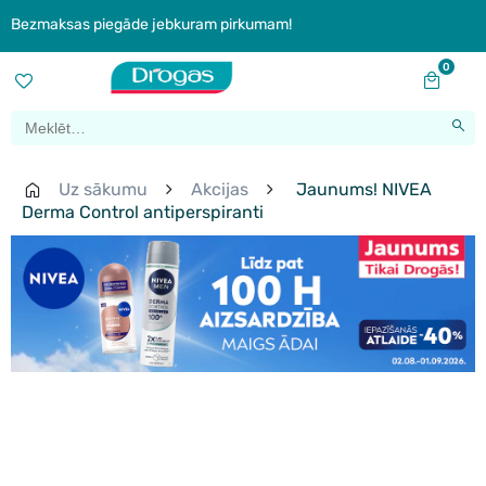
Bezmaksas piegāde jebkuram pirkumam!
0
Uz sākumu
Akcijas
Jaunums! NIVEA
Derma Control antiperspiranti