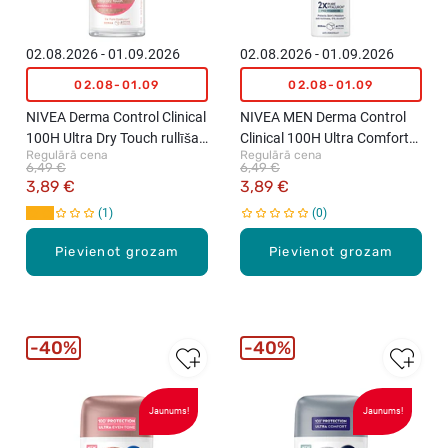
02.08.2026 - 01.09.2026
02.08.2026 - 01.09.2026
02.08-01.09
02.08-01.09
NIVEA Derma Control Clinical
NIVEA MEN Derma Control
100H Ultra Dry Touch rullīša
Clinical 100H Ultra Comfort
Regulārā cena
Regulārā cena
antiperspirants, 50ml
izsmidzināms
6,49 €
6,49 €
antiperspirants vīriešiem,
3,89 €
3,89 €
150ml
1
0
Pievienot grozam
Pievienot grozam
40%
40%
Jaunums!
Jaunums!