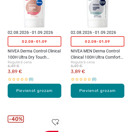
02.08.2026 - 01.09.2026
02.08.2026 - 01.09.2026
02.08-01.09
02.08-01.09
NIVEA Derma Control Clinical
NIVEA MEN Derma Control
100H Ultra Dry Touch
Clinical 100H Ultra Comfort
Regulārā cena
Regulārā cena
antiperspirants-zīmulis
antiperspirants-zīmulis
6,49 €
6,49 €
sievietēm, 50ml
vīriešiem, 50ml
3,89 €
3,89 €
0
0
Pievienot grozam
Pievienot grozam
40%