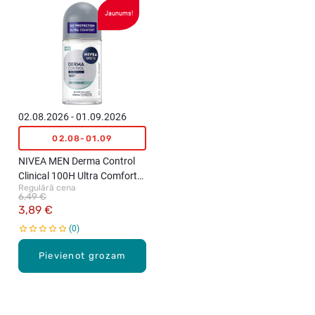
Jaunums!
02.08.2026 - 01.09.2026
02.08-01.09
NIVEA MEN Derma Control
Clinical 100H Ultra Comfort
Regulārā cena
rullīša antiperspirants
6,49 €
vīriešiem, 50ml
3,89 €
0
Pievienot grozam