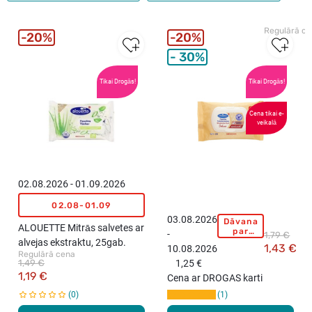
Regulārā c
20%
20%
30%
Tikai Drogās!
Tikai Drogās!
Cena tikai e-
veikalā
02.08.2026 - 01.09.2026
02.08-01.09
03.08.2026
Dāvana
A
ALOUETTE Mitrās salvetes ar
par
-
1,79 €
L
pirkumu
alvejas ekstraktu, 25gab.
1,43 €
10.08.2026
virs
O
Regulārā cena
15,99
1,49 €
1,25 €
U
eiro!
1,19 €
Cena ar DROGAS karti
E
0
1
T
T