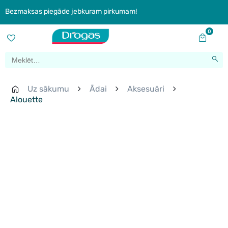
Bezmaksas piegāde jebkuram pirkumam!
0
Uz sākumu
Ādai
Aksesuāri
Alouette