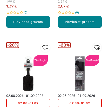
1,99 €
2,59 €
l
1,39 €
2,07 €
e
0
0
k
t
Pievienot grozam
Pievienot grozam
s
S
i
r
d
20%
20%
s
,
6
Tikai Drogās!
Tikai Drogās!
6
g
a
b
.
02.08.2026 - 01.09.2026
02.08.2026 - 01.09.2026
02.08-01.09
02.08-01.09