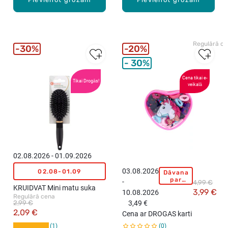
Regulārā c
30%
20%
30%
Cena tikai e-
Tikai Drogās!
veikalā
02.08.2026 - 01.09.2026
03.08.2026
02.08-01.09
Dāvana
F
par
-
4,99 €
O
pirkumu
KRUIDVAT Mini matu suka
3,99 €
10.08.2026
virs
R
Regulārā cena
15,99
2,99 €
3,49 €
Y
eiro!
2,09 €
Cena ar DROGAS karti
O
1
0
U