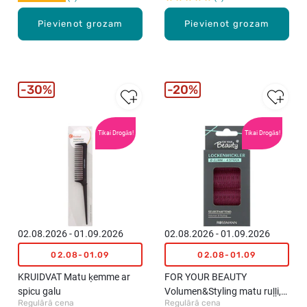
R
Pievienot grozam
Pievienot grozam
B
E
A
U
T
30%
20%
Y
M
a
Tikai Drogās!
Tikai Drogās!
t
u
g
u
m
i
j
02.08.2026 - 01.09.2026
02.08.2026 - 01.09.2026
u
02.08-01.09
02.08-01.09
k
o
KRUIDVAT Matu ķemme ar
FOR YOUR BEAUTY
m
spicu galu
Volumen&Styling matu ruļļi,
p
Regulārā cena
Regulārā cena
4gab.