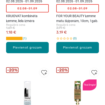
02.08.2026 - 01.09.2026
02.08.2026 - 01.09.2026
02.08-01.09
02.08-01.09
KRUIDVAT kombinēta
FOR YOUR BEAUTY ķemme
ķemme, liela izmēra
matu šķipsnām, 10cm, 1gab.
Regulārā cena
Regulārā cena
1,69 €
3,99 €
1,18 €
3,19 €
1
0
Pievienot grozam
Pievienot grozam
20%
20%
Tikai Drogās!