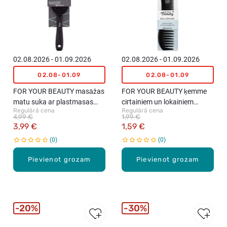
02.08.2026 - 01.09.2026
02.08.2026 - 01.09.2026
02.08-01.09
02.08-01.09
FOR YOUR BEAUTY masāžas
FOR YOUR BEAUTY ķemme
matu suka ar plastmasas
cirtainiem un lokainiem
Regulārā cena
Regulārā cena
sariem
matiem, 1gab.
4,99 €
1,99 €
3,99 €
1,59 €
0
0
Pievienot grozam
Pievienot grozam
20%
30%