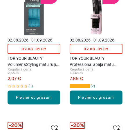
02.08.2026 - 01.09.2026
02.08.2026 - 01.09.2026
02.08-01.09
02.08-01.09
FOR YOUR BEAUTY
FOR YOUR BEAUTY
Volumen&Styling matu ruļļi,
Professional apaļa matu
Regulārā cena
Regulārā cena
2gab.
suka spīdumam
2,59 €
10,49 €
2,07 €
7,85 €
0
2
Pievienot grozam
Pievienot grozam
20%
20%