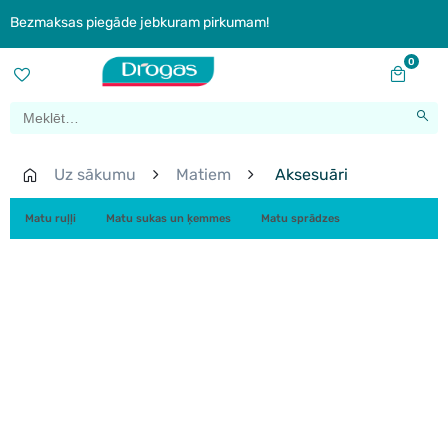
Bezmaksas piegāde jebkuram pirkumam!
0
Uz sākumu
Matiem
Aksesuāri
Matu ruļļi
Matu sukas un ķemmes
Matu sprādzes