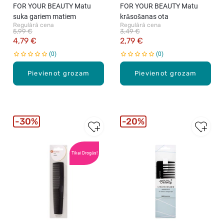
FOR YOUR BEAUTY Matu
FOR YOUR BEAUTY Matu
suka gariem matiem
krāsošanas ota
Regulārā cena
Regulārā cena
5,99 €
3,49 €
4,79 €
2,79 €
0
0
Pievienot grozam
Pievienot grozam
30%
20%
Tikai Drogās!