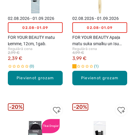
02.08.2026 - 01.09.2026
02.08.2026 - 01.09.2026
02.08-01.09
02.08-01.09
FOR YOUR BEAUTY matu
FOR YOUR BEAUTY Apaļa
ķemme, 12cm, 1gab.
matu suka smalku un īsu
Regulārā cena
Regulārā cena
matu veidošanai
2,99 €
4,99 €
2,39 €
3,99 €
0
1
Pievienot grozam
Pievienot grozam
20%
20%
Tikai Drogās!