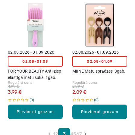
02.08.2026 - 01.09.2026
02.08.2026 - 01.09.2026
02.08-01.09
02.08-01.09
FOR YOUR BEAUTY Anti-ziep
MIINE Matu sprādzes, 3gab.
elastīga matu suka, 1gab.
Regulārā cena
Regulārā cena
4,99 €
2,99 €
3,99 €
2,09 €
0
0
Pievienot grozam
Pievienot grozam
1
2
3
4
5
6
7