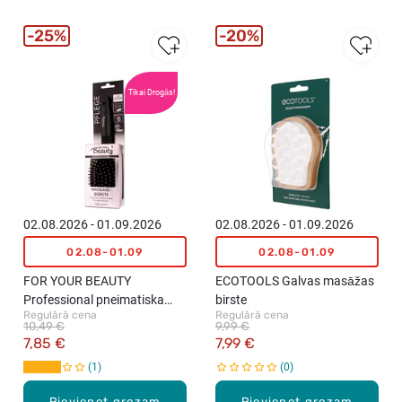
25%
20%
Tikai Drogās!
02.08.2026 - 01.09.2026
02.08.2026 - 01.09.2026
02.08-01.09
02.08-01.09
FOR YOUR BEAUTY
ECOTOOLS Galvas masāžas
Professional pneimatiska
birste
Regulārā cena
Regulārā cena
matu suka
10,49 €
9,99 €
7,85 €
7,99 €
1
0
Pievienot grozam
Pievienot grozam