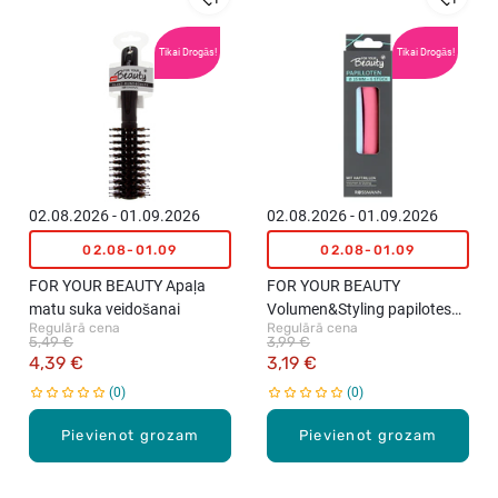
Tikai Drogās!
Tikai Drogās!
02.08.2026 - 01.09.2026
02.08.2026 - 01.09.2026
02.08-01.09
02.08-01.09
FOR YOUR BEAUTY Apaļa
FOR YOUR BEAUTY
matu suka veidošanai
Volumen&Styling papilotes
Regulārā cena
Regulārā cena
matu ruļļi, 6gab.
5,49 €
3,99 €
4,39 €
3,19 €
0
0
Pievienot grozam
Pievienot grozam