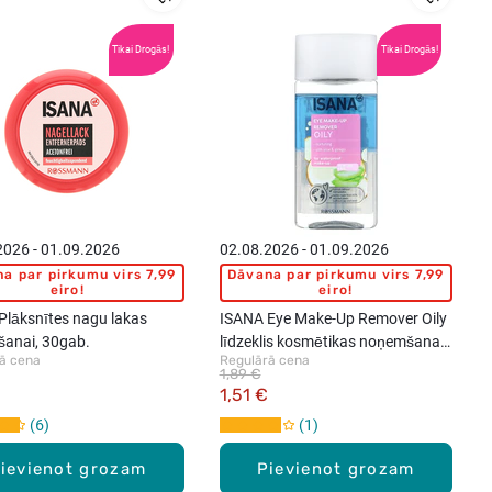
Tikai Drogās!
Tikai Drogās!
2026 - 01.09.2026
02.08.2026 - 01.09.2026
a par pirkumu virs 7,99
Dāvana par pirkumu virs 7,99
eiro!
eiro!
Plāksnītes nagu lakas
ISANA Eye Make-Up Remover Oily
anai, 30gab.
līdzeklis kosmētikas noņemšanai,
ā cena
Regulārā cena
50ml
1,89 €
1,51 €
6
1
ievienot grozam
Pievienot grozam