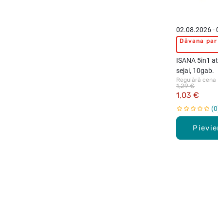
02.08.2026 -
Dāvana par 
ISANA 5in1 at
sejai, 10gab.
Regulārā cena
1,29 €
1,03 €
0
Pievi