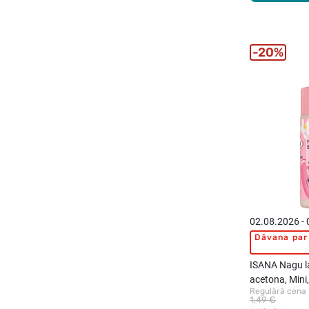
20%
02.08.2026 -
Dāvana par 
ISANA Nagu l
acetona, Mini
Regulārā cena
1,49 €