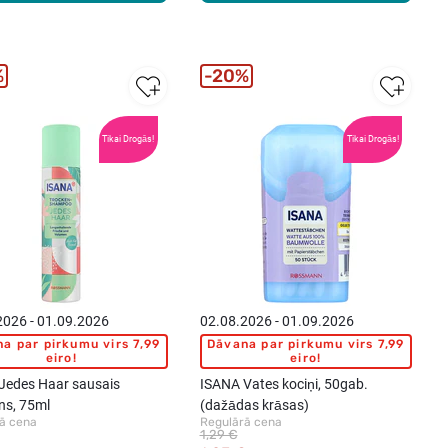
%
20%
Tikai Drogās!
Tikai Drogās!
2026 - 01.09.2026
02.08.2026 - 01.09.2026
a par pirkumu virs 7,99
Dāvana par pirkumu virs 7,99
eiro!
eiro!
Jedes Haar sausais
ISANA Vates kociņi, 50gab.
s, 75ml
(dažādas krāsas)
ā cena
Regulārā cena
1,29 €