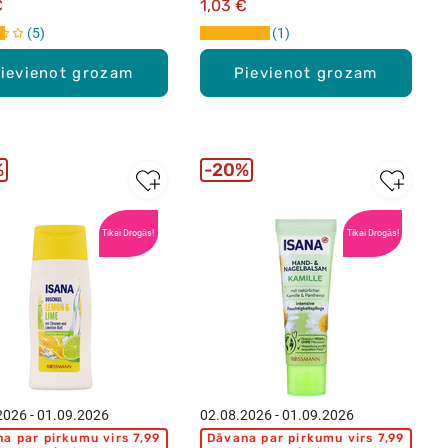
€
1,03 €
5
1
ievienot grozam
Pievienot grozam
%
20%
Tikai Drogās!
Tikai Drogās!
2026 - 01.09.2026
02.08.2026 - 01.09.2026
a par pirkumu virs 7,99
Dāvana par pirkumu virs 7,99