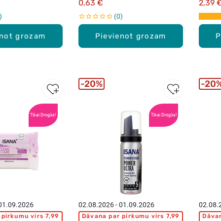
0,63 €
2,39 
0
enot grozam
Pievienot grozam
P
20%
20
Tikai Drogās!
Tikai Drogās!
 01.09.2026
02.08.2026 - 01.09.2026
02.08.
pirkumu virs 7,99
Dāvana par pirkumu virs 7,99
Dāvan