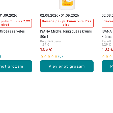
 01.09.2026
02.08.2026 - 01.09.2026
02.08.
pirkumu virs 7,99
Dāvana par pirkumu virs 7,99
Dāvan
eiro!
eiro!
tīrošas salvetes
ISANA Milch&Honig dušas krēms,
ISANA 
50ml
krēms,
Regulārā cena
Regulār
1,29 €
1,29 €
1,03 €
1,03 
0
enot grozam
Pievienot grozam
P