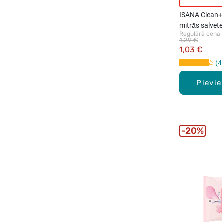
ISANA Clean+C
mitrās salvet
Regulārā cena
1,29 €
1,03 €
4
Pievi
20%