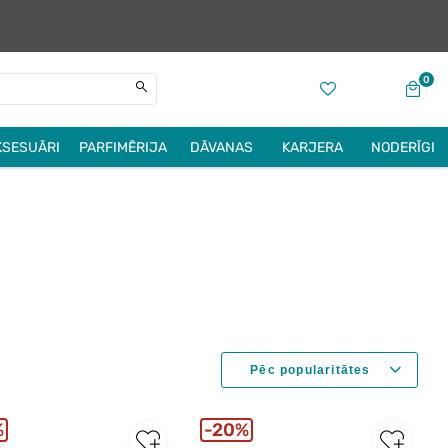
0
KSESUĀRI
PARFIMĒRIJA
DĀVANAS
KARJERA
NODERĪGI
%
20%