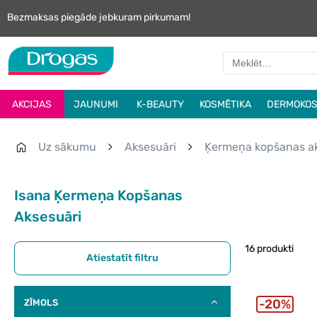
Bezmaksas piegāde jebkuram pirkumam!
AKCIJAS
JAUNUMI
K-BEAUTY
KOSMĒTIKA
DERMOKOS
Uz sākumu
Aksesuāri
Ķermeņa kopšanas ak
Isana Ķermeņa Kopšanas
Aksesuāri
16 produkti
Atiestatīt filtru
20%
ZĪMOLS