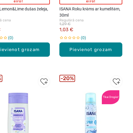
eiro!
eiro!
Lemon&Lime dušas želeja,
ISANA Roku krēms ar kumelītēm,
30ml
ā cena
Regulārā cena
1,29 €
€
1,03 €
0
0
ievienot grozam
Pievienot grozam
%
20%
Tikai Drogās!