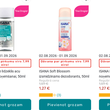
Tikai Drogās!
Tikai Drogās!
 01.09.2026
02.08.2026 - 01.09.2026
02.08.
pirkumu virs 7,99
Dāvana par pirkumu virs 7,99
Dāvan
eiro!
eiro!
 līdzeklis acu
ISANA Soft Blossom
ISANA 
oņemšanai, 50ml
izsmidzināms dezodorants, 50ml
noņemš
Regulārā cena
Regulār
1,59 €
1,59 €
1,27 €
1,27 €
3
enot grozam
Pievienot grozam
P