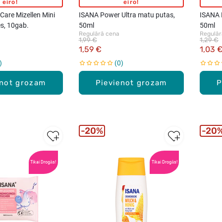
eiro!
eiro!
are Mizellen Mini
ISANA Power Ultra matu putas,
ISANA 
es, 10gab.
50ml
50ml
Regulārā cena
Regulār
1,99 €
1,29 €
1,59 €
1,03 
0
enot grozam
Pievienot grozam
P
20%
20
Tikai Drogās!
Tikai Drogās!