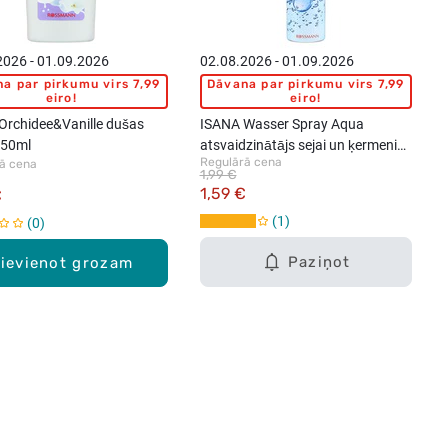
2026 - 01.09.2026
02.08.2026 - 01.09.2026
a par pirkumu virs 7,99
Dāvana par pirkumu virs 7,99
eiro!
eiro!
Orchidee&Vanille dušas
ISANA Wasser Spray Aqua
 50ml
atsvaidzinātājs sejai un ķermenim,
Regulārā cena
ā cena
Mini, 75ml
1,99 €
1,59 €
€
1
0
Paziņot
ievienot grozam