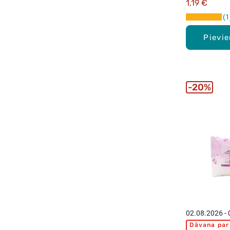
1,19 €
1
Pievi
20%
02.08.2026 -
Dāvana par 