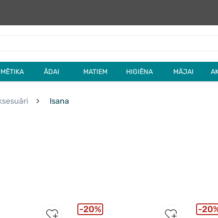
MĒTIKA
ĀDAI
MATIEM
HIGIĒNA
MĀJAI
A
sesuāri
Isana
20%
20