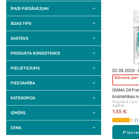
ĪPAŠI PIEDĀVĀJUMI
ĀDAS TIPS
SASTĀVS
PRODUKTA KONSISTENCE
PIELIETOJUMS
02.08.2026 -
Dāvana par 
PIEEJAMĪBA
ISANA Oil-Free
kosmētikas n
KATEGORIJA
Regulārā cena
1,69 €
1,35 €
IZMĒRS
1
CENA
Pievi