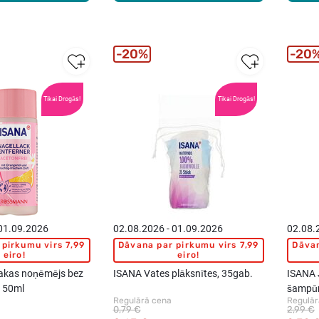
20%
20
Tikai Drogās!
Tikai Drogās!
 01.09.2026
02.08.2026 - 01.09.2026
02.08.
pirkumu virs 7,99
Dāvana par pirkumu virs 7,99
Dāvan
eiro!
eiro!
akas noņēmējs bez
ISANA Vates plāksnītes, 35gab.
ISANA 
, 50ml
šampūn
Regulārā cena
Regulār
0,79 €
2,99 €