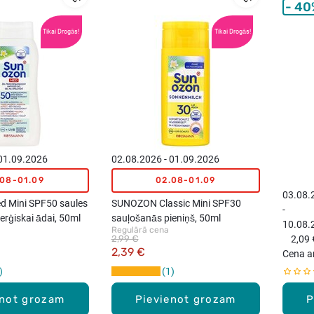
40
Tikai Drogās!
Tikai Drogās!
 01.09.2026
02.08.2026 - 01.09.2026
.08-01.09
02.08-01.09
03.08.
 Mini SPF50 saules
SUNOZON Classic Mini SPF30
-
erģiskai ādai, 50ml
sauļošanās pieniņš, 50ml
10.08.
Regulārā cena
2,99 €
2,09 
2,39 €
Cena a
1
enot grozam
Pievienot grozam
P