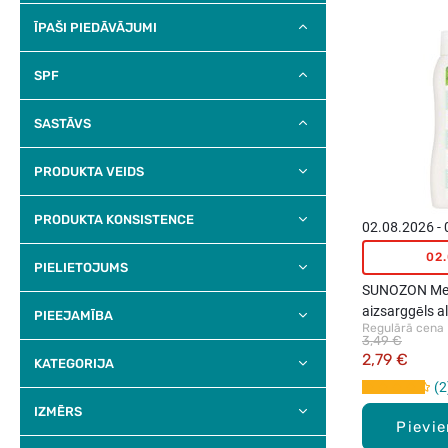
ĪPAŠI PIEDĀVĀJUMI
SPF
SASTĀVS
PRODUKTA VEIDS
PRODUKTA KONSISTENCE
02.08.2026 -
02
PIELIETOJUMS
SUNOZON Med
aizsarggēls al
PIEEJAMĪBA
Regulārā cena
3,49 €
2,79 €
KATEGORIJA
2
IZMĒRS
Pievi