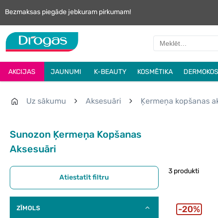
Bezmaksas piegāde jebkuram pirkumam!
AKCIJAS
JAUNUMI
K-BEAUTY
KOSMĒTIKA
DERMOKOS
Uz sākumu
Aksesuāri
Ķermeņa kopšanas ak
Sunozon Ķermeņa Kopšanas
Aksesuāri
3 produkti
Atiestatīt filtru
20%
ZĪMOLS