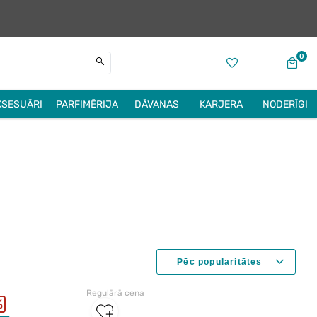
0
KSESUĀRI
PARFIMĒRIJA
DĀVANAS
KARJERA
NODERĪGI
Regulārā cena
%