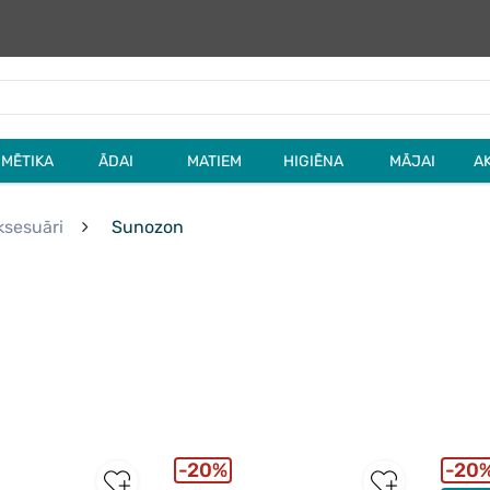
MĒTIKA
ĀDAI
MATIEM
HIGIĒNA
MĀJAI
A
sesuāri
Sunozon
20%
20