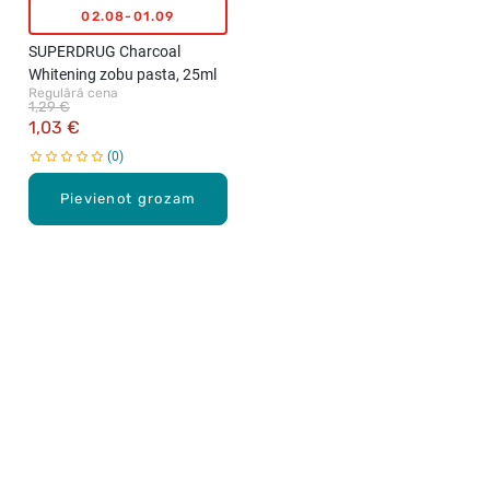
02.08-01.09
SUPERDRUG Charcoal
Whitening zobu pasta, 25ml
Regulārā cena
1,29 €
1,03 €
0
Pievienot grozam
Karjera Drogās
BUJ Biežāk uzdotie jautājumi
Lietošanas noteikumi