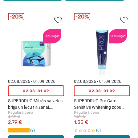
20%
20%
Tikai Drogās!
Tikai Drogās!
02.08.2026 - 01.09.2026
02.08.2026 - 01.09.2026
02.08-01.09
02.08-01.09
SUPERDRUG Mitrās salvetes
SUPERDRUG Pro Care
briļļu un lēcu tīrīšanai,
Sensitive Whitening zobu
Regulārā cena
Regulārā cena
50gab.
pasta, 25ml
3,49 €
1,69 €
2,79 €
1,35 €
2
0