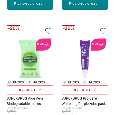
Pievienot grozam
Pievienot grozam
20%
20%
Tikai Drogās!
Tikai Drogās!
02.08.2026 - 01.09.2026
02.08.2026 - 01.09.2026
02.08-01.09
02.08-01.09
SUPERDRUG Aloe Vera
SUPERDRUG Pro Care
Biodegradable mitrās
Whitening Purple zobu pasta,
Regulārā cena
Regulārā cena
salvetes, 15gab.
25ml
1,39 €
1,69 €