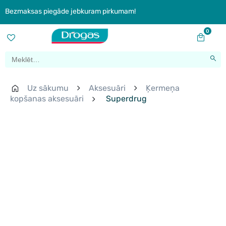
Bezmaksas piegāde jebkuram pirkumam!
0
Uz sākumu
Aksesuāri
Ķermeņa
kopšanas aksesuāri
Superdrug