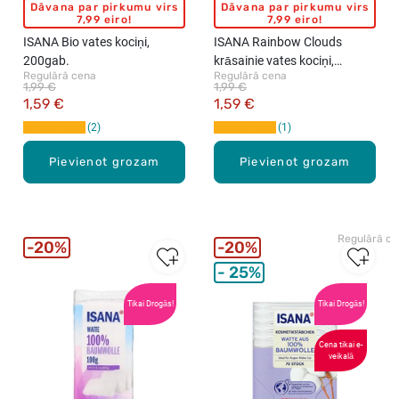
Dāvana par pirkumu virs
Dāvana par pirkumu virs
7,99 eiro!
7,99 eiro!
ISANA Bio vates kociņi,
ISANA Rainbow Clouds
200gab.
krāsainie vates kociņi,
Regulārā cena
Regulārā cena
200gab.
1,99 €
1,99 €
1,59 €
1,59 €
2
1
Pievienot grozam
Pievienot grozam
Regulārā c
20%
20%
25%
Tikai Drogās!
Tikai Drogās!
Cena tikai e-
veikalā