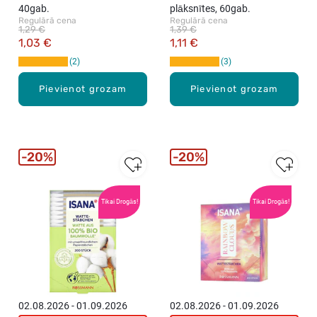
40gab.
plāksnītes, 60gab.
Regulārā cena
Regulārā cena
1,29 €
1,39 €
1,03 €
1,11 €
2
3
Pievienot grozam
Pievienot grozam
20%
20%
Tikai Drogās!
Tikai Drogās!
02.08.2026 - 01.09.2026
02.08.2026 - 01.09.2026