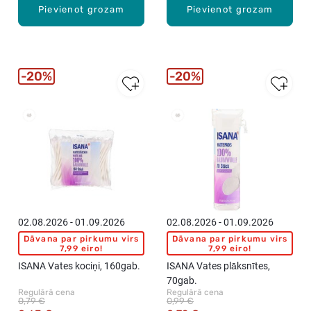
Pievienot grozam
Pievienot grozam
20%
20%
Vislabāk
Vislabāk
pārdotie
pārdotie
02.08.2026 - 01.09.2026
02.08.2026 - 01.09.2026
Dāvana par pirkumu virs
Dāvana par pirkumu virs
7,99 eiro!
7,99 eiro!
ISANA Vates kociņi, 160gab.
ISANA Vates plāksnītes,
70gab.
Regulārā cena
Regulārā cena
0,79 €
0,99 €