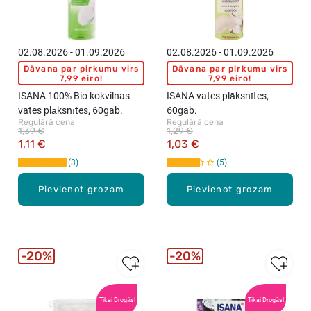
t
e
s
k
02.08.2026 - 01.09.2026
02.08.2026 - 01.09.2026
o
Dāvana par pirkumu virs
Dāvana par pirkumu virs
c
7,99 eiro!
7,99 eiro!
i
ISANA 100% Bio kokvilnas
ISANA vates plāksnītes,
ņ
vates plāksnītes, 60gab.
60gab.
i
Regulārā cena
Regulārā cena
1,39 €
1,29 €
,
1,11 €
1,03 €
7
3
5
0
g
Pievienot grozam
Pievienot grozam
a
b
.
20%
20%
Tikai Drogās!
Tikai Drogās!