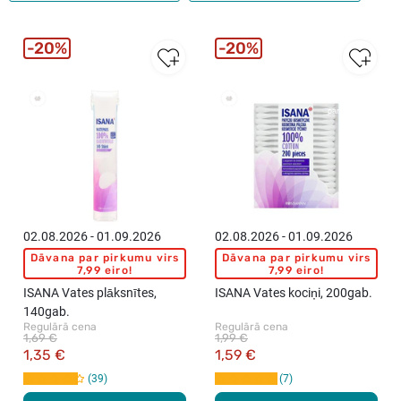
20%
20%
Vislabāk
Vislabāk
pārdotie
pārdotie
02.08.2026 - 01.09.2026
02.08.2026 - 01.09.2026
Dāvana par pirkumu virs
Dāvana par pirkumu virs
7,99 eiro!
7,99 eiro!
ISANA Vates plāksnītes,
ISANA Vates kociņi, 200gab.
140gab.
Regulārā cena
Regulārā cena
1,69 €
1,99 €
1,35 €
1,59 €
39
7