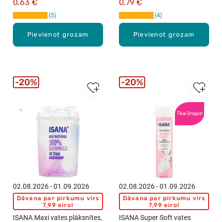
0,63 €
0,79 €
5
4
Pievienot grozam
Pievienot grozam
20%
20%
Vislabāk
Tikai Drogās!
pārdotie
02.08.2026 - 01.09.2026
02.08.2026 - 01.09.2026
Dāvana par pirkumu virs
Dāvana par pirkumu virs
7,99 eiro!
7,99 eiro!
ISANA Maxi vates plāksnītes,
ISANA Super Soft vates