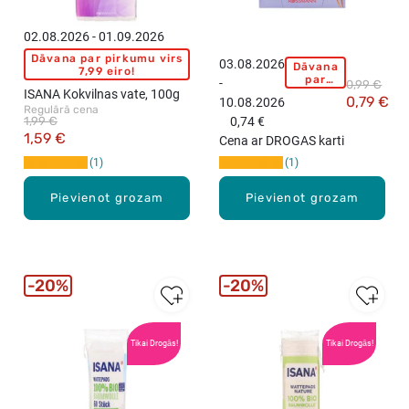
02.08.2026 - 01.09.2026
Dāvana par pirkumu virs
03.08.2026
Dāvana
I
7,99 eiro!
par
-
0,99 €
S
pirkumu
ISANA Kokvilnas vate, 100g
0,79 €
10.08.2026
virs
A
Regulārā cena
15,99
1,99 €
0,74 €
N
eiro!
1,59 €
Cena ar DROGAS karti
A
1
1
K
o
Pievienot grozam
Pievienot grozam
s
m
ē
t
i
20%
20%
s
k
i
Tikai Drogās!
Tikai Drogās!
e
v
a