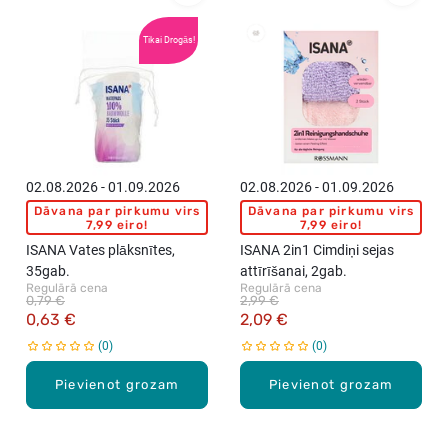
Tikai Drogās!
02.08.2026 - 01.09.2026
02.08.2026 - 01.09.2026
Dāvana par pirkumu virs
Dāvana par pirkumu virs
7,99 eiro!
7,99 eiro!
ISANA Vates plāksnītes,
ISANA 2in1 Cimdiņi sejas
35gab.
attīrīšanai, 2gab.
Regulārā cena
Regulārā cena
0,79 €
2,99 €
0,63 €
2,09 €
0
0
Pievienot grozam
Pievienot grozam