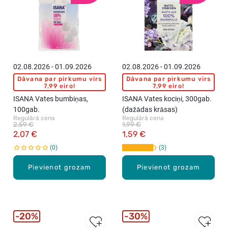
02.08.2026 - 01.09.2026
02.08.2026 - 01.09.2026
Dāvana par pirkumu virs
Dāvana par pirkumu virs
7,99 eiro!
7,99 eiro!
ISANA Vates bumbiņas,
ISANA Vates kociņi, 300gab.
100gab.
(dažādas krāsas)
Regulārā cena
Regulārā cena
2,59 €
1,99 €
2,07 €
1,59 €
0
3
Pievienot grozam
Pievienot grozam
20%
30%