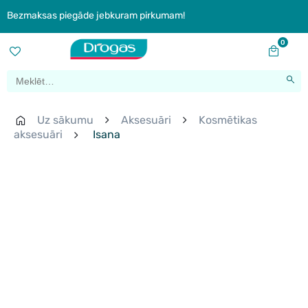
Bezmaksas piegāde jebkuram pirkumam!
0
Uz sākumu
Aksesuāri
Kosmētikas
aksesuāri
Isana