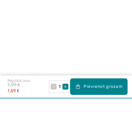
Regulārā cena
1,99 €
–
+
Pievienot grozam
1,69 €
Karjera Drogās