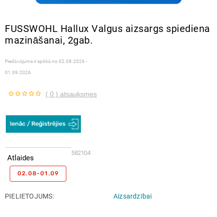
FUSSWOHL Hallux Valgus aizsargs spiediena
mazināšanai, 2gab.
Piedāvājums ir spēkā no
02.08.2026 -
01.09.2026
( 0 ) atsauksmes
582104
Atlaides
02.08-01.09
PIELIETOJUMS
Aizsardzībai