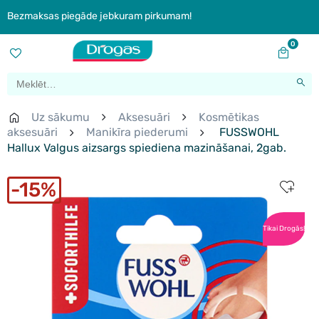
Bezmaksas piegāde jebkuram pirkumam!
0
Uz sākumu
Aksesuāri
Kosmētikas
aksesuāri
Manikīra piederumi
FUSSWOHL
Hallux Valgus aizsargs spiediena mazināšanai, 2gab.
15%
Tikai Drogās!