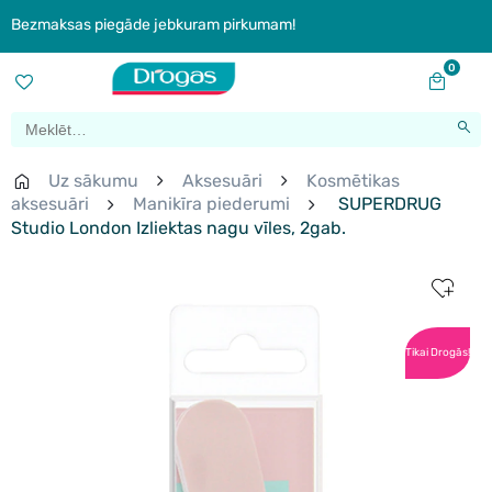
Bezmaksas piegāde jebkuram pirkumam!
0
Uz sākumu
Aksesuāri
Kosmētikas
aksesuāri
Manikīra piederumi
SUPERDRUG
Studio London Izliektas nagu vīles, 2gab.
Tikai Drogās!