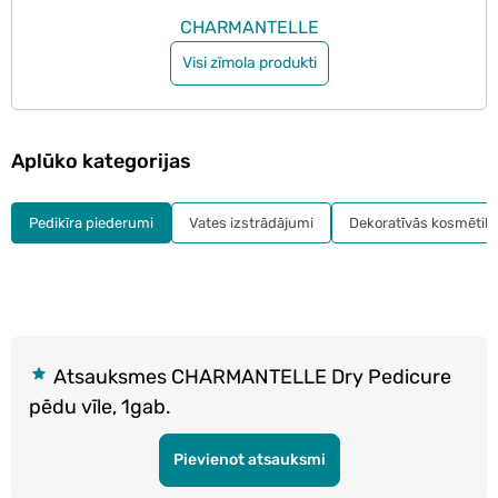
CHARMANTELLE
Visi zīmola produkti
Aplūko kategorijas
Pedikīra piederumi
Vates izstrādājumi
Dekoratīvās kosmētikas
Atsauksmes CHARMANTELLE Dry Pedicure
pēdu vīle, 1gab.
Pievienot atsauksmi