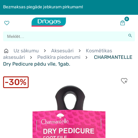
Bezmaksas piegāde jebkuram pirkumam!
0
Uz sākumu
Aksesuāri
Kosmētikas
aksesuāri
Pedikīra piederumi
CHARMANTELLE
Dry Pedicure pēdu vīle, 1gab.
30%