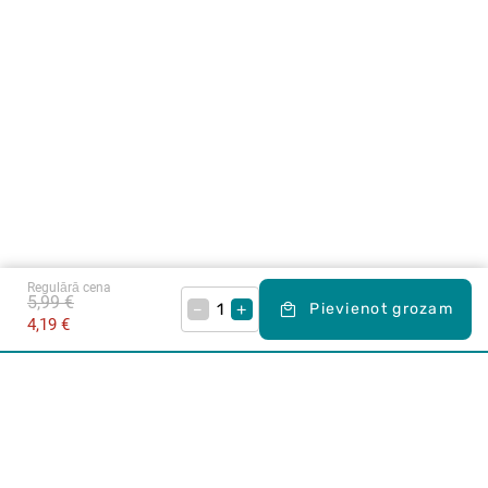
Regulārā cena
5,99 €
–
+
Pievienot grozam
4,19 €
Karjera Drogās
BUJ Biežāk uzdotie jautājumi