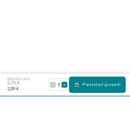
Regulārā cena
2,79 €
–
+
Pievienot grozam
2,09 €
Karjera Drogās