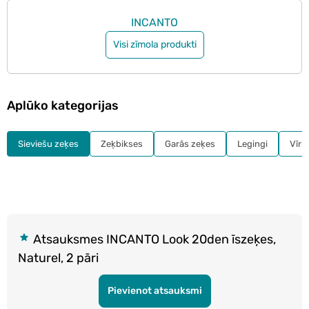
INCANTO
Visi zīmola produkti
Aplūko kategorijas
Sieviešu zeķes
Zeķbikses
Garās zeķes
Legingi
Vīri
Atsauksmes INCANTO Look 20den īszeķes,
Naturel, 2 pāri
Pievienot atsauksmi