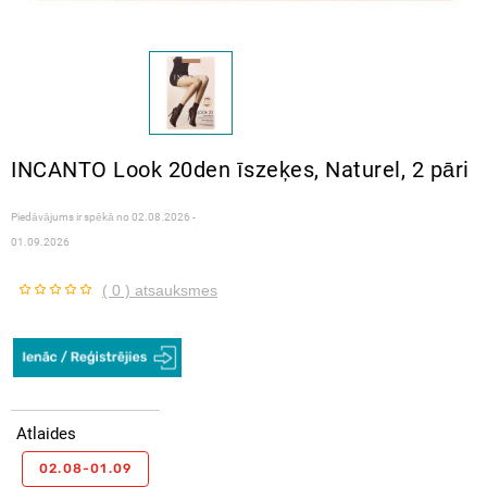
INCANTO Look 20den īszeķes, Naturel, 2 pāri
Piedāvājums ir spēkā no
02.08.2026 -
01.09.2026
( 0 ) atsauksmes
Atlaides
02.08-01.09