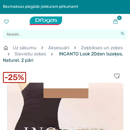
Bezmaksas piegāde jebkuram pirkumam!
0
Uz sākumu
Aksesuāri
Zeķbikses un zeķes
Sieviešu zeķes
INCANTO Look 20den īszeķes,
Naturel, 2 pāri
25%