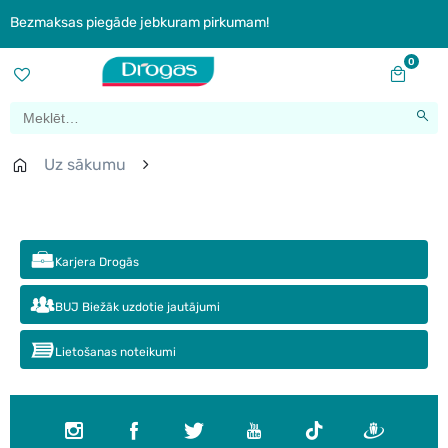
Bezmaksas piegāde jebkuram pirkumam!
0
Uz sākumu
Karjera Drogās
BUJ Biežāk uzdotie jautājumi
Lietošanas noteikumi