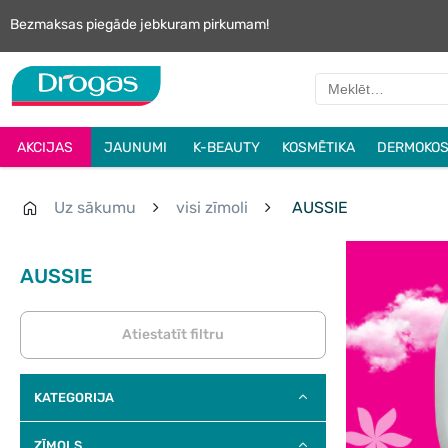
Bezmaksas piegāde jebkuram pirkumam!
AKCIJAS
JAUNUMI
K-BEAUTY
KOSMĒTIKA
DERMOKOS
Uz sākumu
visi zīmoli
AUSSIE
AUSSIE
Atiestatīt filtru
KATEGORIJA
ZĪMOLS