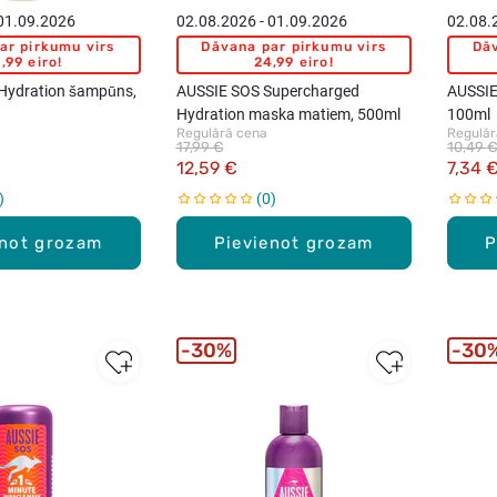
 01.09.2026
02.08.2026 - 01.09.2026
02.08.
ar pirkumu virs
Dāvana par pirkumu virs
Dāv
,99 eiro!
24,99 eiro!
Hydration šampūns,
AUSSIE SOS Supercharged
AUSSIE
Hydration maska matiem, 500ml
100ml
Regulārā cena
Regulār
17,99 €
10,49 
12,59 €
7,34 
0
enot grozam
Pievienot grozam
P
30%
30