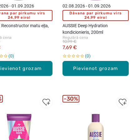
2026 - 01.09.2026
02.08.2026 - 01.09.2026
ana par pirkumu virs
Dāvana par pirkumu virs
24,99 eiro!
24,99 eiro!
 Reconstructor matu eļļa,
AUSSIE Deep Hydration
kondicionieris, 200ml
ā cena
Regulārā cena
€
10,99 €
€
7,69 €
0
0
ievienot grozam
Pievienot grozam
%
30%