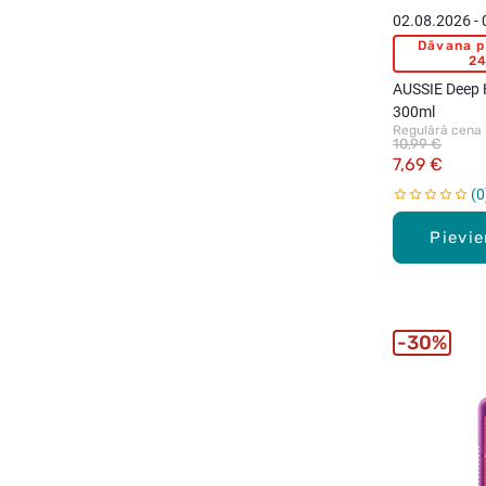
02.08.2026 -
Dāvana p
24
AUSSIE Deep 
300ml
Regulārā cena
10,99 €
7,69 €
0
Pievi
30%