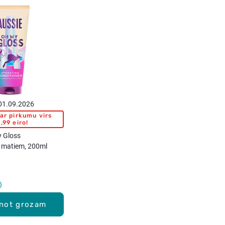
 01.09.2026
ar pirkumu virs
,99 eiro!
 Gloss
s matiem, 200ml
enot grozam