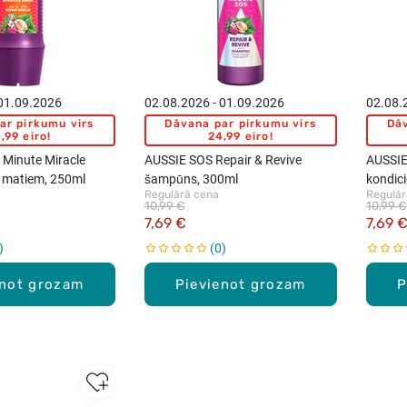
 01.09.2026
02.08.2026 - 01.09.2026
02.08.
ar pirkumu virs
Dāvana par pirkumu virs
Dāv
,99 eiro!
24,99 eiro!
 Minute Miracle
AUSSIE SOS Repair & Revive
AUSSIE
 matiem, 250ml
šampūns, 300ml
kondici
Regulārā cena
Regulār
10,99 €
10,99 €
7,69 €
7,69 
0
enot grozam
Pievienot grozam
P