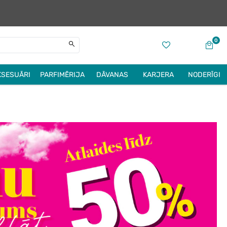
0
KSESUĀRI
PARFIMĒRIJA
DĀVANAS
KARJERA
NODERĪGI