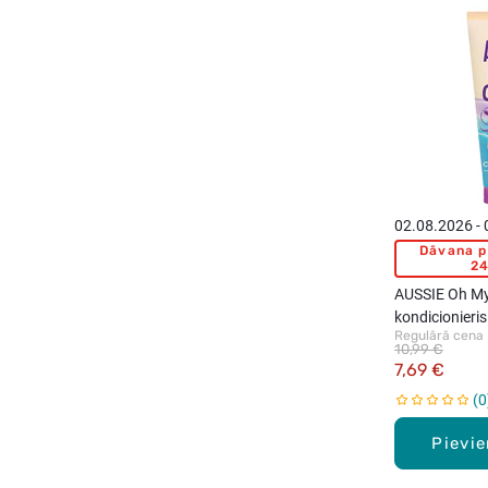
02.08.2026 -
Dāvana p
24
AUSSIE Oh My
kondicionieri
Regulārā cena
10,99 €
7,69 €
0
Pievi