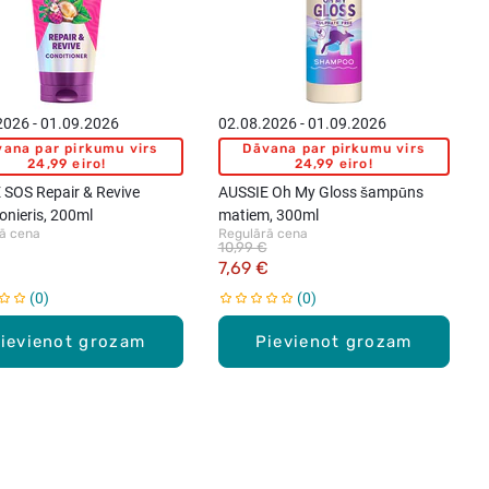
2026 - 01.09.2026
02.08.2026 - 01.09.2026
ana par pirkumu virs
Dāvana par pirkumu virs
24,99 eiro!
24,99 eiro!
 SOS Repair & Revive
AUSSIE Oh My Gloss šampūns
onieris, 200ml
matiem, 300ml
ā cena
Regulārā cena
10,99 €
€
7,69 €
0
0
ievienot grozam
Pievienot grozam