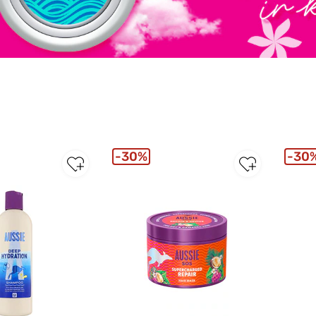
30%
30