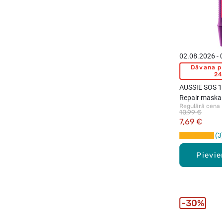
02.08.2026 -
Dāvana p
24
AUSSIE SOS 1
Repair maska
Regulārā cena
10,99 €
7,69 €
3
Pievi
30%