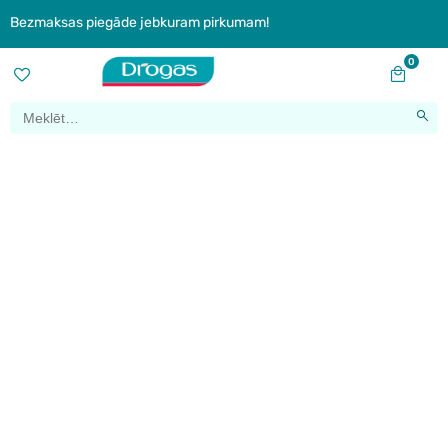
Bezmaksas piegāde jebkuram pirkumam!
0
“You. Intensified.”- Syoss
atver JAUNU un spēcīgu
nodaļu zīmola bagātajā
vēsturē
Home
|
“You. Intensified.”- Syoss atver JAUNU un spēcīgu nodaļu zīmola bagātajā