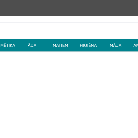
MĒTIKA
ĀDAI
MATIEM
HIGIĒNA
MĀJAI
A
VEIDO DROGAS PATI
LOTERIJAS
M
MAZGĀ ROKAS PAREIZI JAUNUMI