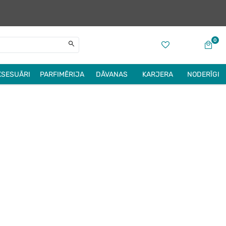
0
KSESUĀRI
PARFIMĒRIJA
DĀVANAS
KARJERA
NODERĪGI
ILGTSPĒJA
PAR DROGAS
AZGĀ ROKAS PAREIZI!
“MAZGĀ ROKAS PAREIZI!” KONKURSS