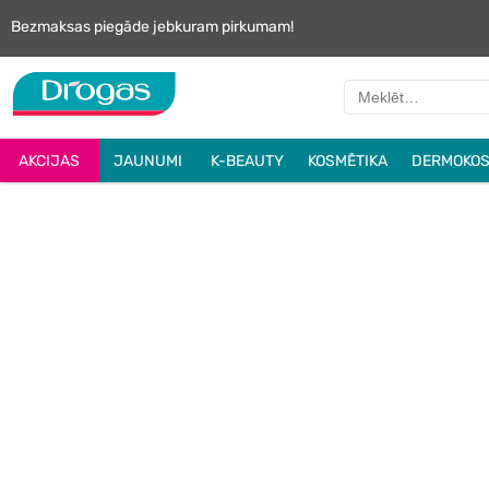
Bezmaksas piegāde jebkuram pirkumam!
AKCIJAS
JAUNUMI
K-BEAUTY
KOSMĒTIKA
DERMOKOS
BLOGS
KARJERA
ESAM ATBILDĪGI!
MAZGĀ ROKAS PAREIZI MATERIĀLI