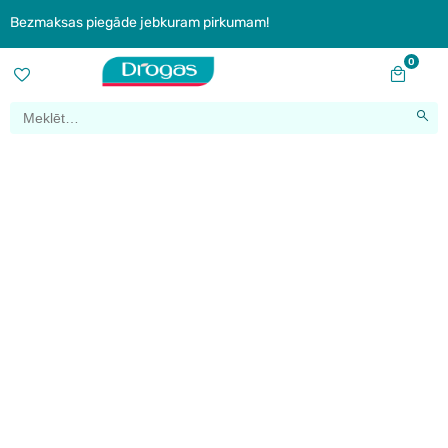
Bezmaksas piegāde jebkuram pirkumam!
0
Klientu dienas: rudens
sezona 2024
Home
|
Klientu dienas: rudens sezona 2024