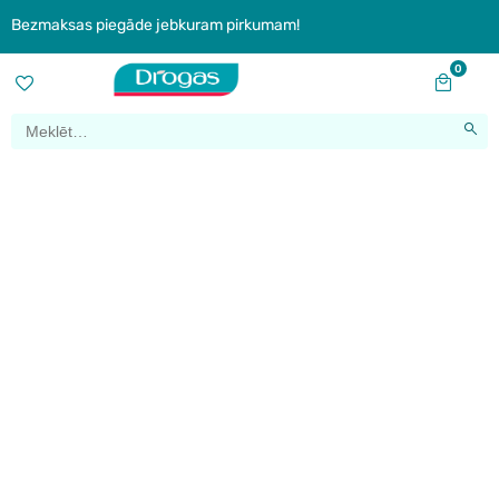
Bezmaksas piegāde jebkuram pirkumam!
0
Žurnāla “Lilit” labākā
kosmētika 2024: apbalvotie
produkti
Home
|
Žurnāla “Lilit” labākā kosmētika 2024: apbalvotie produkti