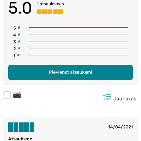
5.0
1 atsauksmes
5
4
3
2
1
Pievienot atsauksmi
Jaunākās
14/04/2021
Atsauksme