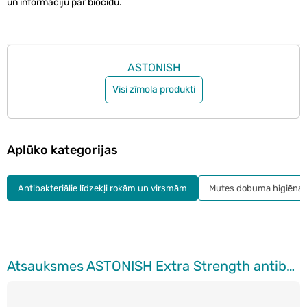
un informāciju par biocīdu.
ASTONISH
Visi zīmola produkti
Aplūko kategorijas
Antibakteriālie līdzekļi rokām un virsmām
Mutes dobuma higiēna
Atsauksmes ASTONISH Extra Strength antibakteriāls tīrīšanas līdzeklis, 750ml