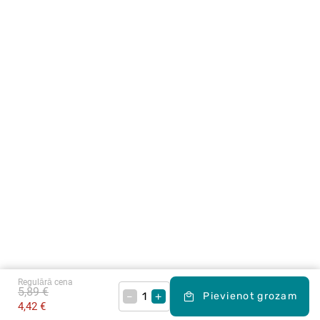
Regulārā cena
5,89 €
–
+
Pievienot grozam
4,42 €