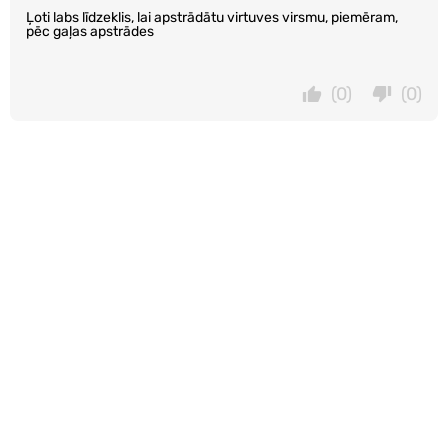
Ļoti labs līdzeklis, lai apstrādātu virtuves virsmu, piemēram,
pēc gaļas apstrādes
(0)
(0)