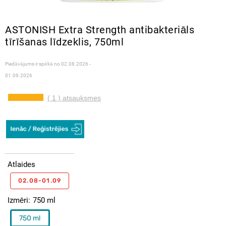
ASTONISH Extra Strength antibakteriāls
tīrīšanas līdzeklis, 750ml
Piedāvājums ir spēkā no
02.08.2026 -
01.09.2026
( 1 ) atsauksmes
Atlaides
02.08-01.09
Izmēri
750 ml
750 ml