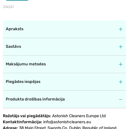
334241
Apraksts
Sastāvs
Maksājumu metodes
Piegādes iespējas
Produkta drošības informācija
Ražotājs vai piegādātājs
Astonish Cleaners Europe Ltd
Kontaktinformācija
info@astonishcleaners.eu
Adrese
38 Main Street, Swords Co. Dublin, Republic of Ireland,