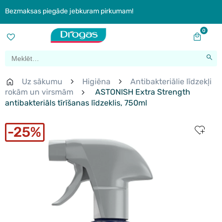
Bezmaksas piegāde jebkuram pirkumam!
0
Uz sākumu
Higiēna
Antibakteriālie līdzekļi
rokām un virsmām
ASTONISH Extra Strength
antibakteriāls tīrīšanas līdzeklis, 750ml
25%