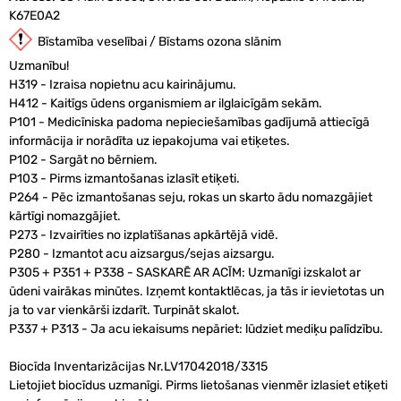
K67E0A2
Bīstamība veselībai / Bīstams ozona slānim
Uzmanību!
H319 - Izraisa nopietnu acu kairinājumu.
H412 - Kaitīgs ūdens organismiem ar ilglaicīgām sekām.
P101 - Medicīniska padoma nepieciešamības gadījumā attiecīgā
informācija ir norādīta uz iepakojuma vai etiķetes.
P102 - Sargāt no bērniem.
P103 - Pirms izmantošanas izlasīt etiķeti.
P264 - Pēc izmantošanas seju, rokas un skarto ādu nomazgājiet
kārtīgi nomazgājiet.
P273 - Izvairīties no izplatīšanas apkārtējā vidē.
P280 - Izmantot acu aizsargus/sejas aizsargu.
P305 + P351 + P338 - SASKARĒ AR ACĪM: Uzmanīgi izskalot ar
ūdeni vairākas minūtes. Izņemt kontaktlēcas, ja tās ir ievietotas un
ja to var vienkārši izdarīt. Turpināt skalot.
P337 + P313 - Ja acu iekaisums nepāriet: lūdziet mediķu palīdzību.
Biocīda Inventarizācijas Nr.LV17042018/3315
Lietojiet biocīdus uzmanīgi. Pirms lietošanas vienmēr izlasiet etiķeti