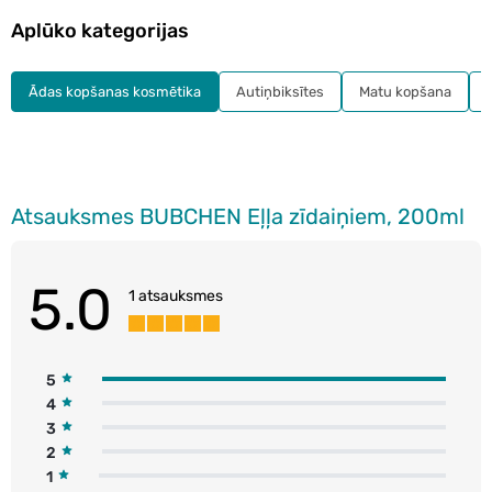
Aplūko kategorijas
Ādas kopšanas kosmētika
Autiņbiksītes
Matu kopšana
Atsauksmes BUBCHEN Eļļa zīdaiņiem, 200ml
5.0
1 atsauksmes
5
4
3
2
1