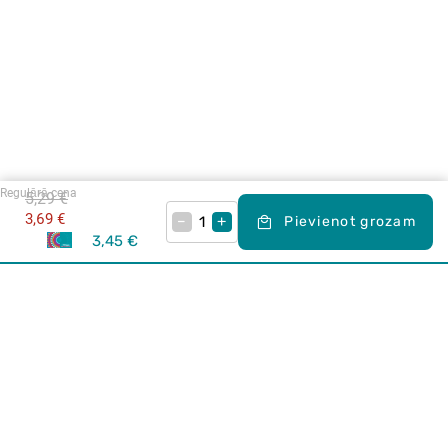
Regulārā cena
5,29 €
3,69 €
–
+
Pievienot grozam
3,45 €
Karjera Drogās
BUJ Biežāk uzdotie jautājumi
Lietošanas noteikumi