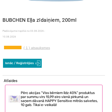
BUBCHEN Eļļa zīdaiņiem, 200ml
Piedāvājums ir spēkā no
03.08.2026 -
10.08.2026
( 1 ) atsauksmes
Atlaides
Pērc akcijas “Viss bērniem līdz 40%” produktus
par summu virs 15,99 eiro vienā pirkumā un
saņem dāvanā HAPPY Sensitive mitrās salvetes,
10 gab. Tikai e-veikalā!