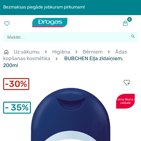
Bezmaksas piegāde jebkuram pirkumam!
0
Uz sākumu
Higiēna
Bērniem
Ādas
kopšanas kosmētika
BUBCHEN Eļļa zīdaiņiem,
200ml
30%
Cena tikai e-
veikalā
35%