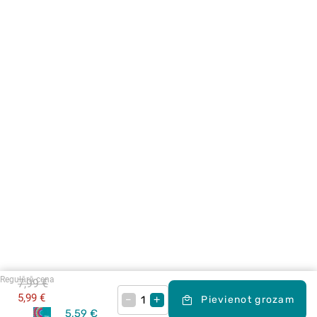
Regulārā cena
7,99 €
5,99 €
–
+
Pievienot grozam
5,59 €