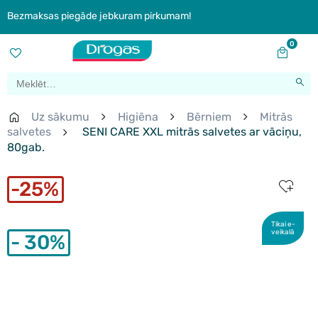
Bezmaksas piegāde jebkuram pirkumam!
0
Uz sākumu
Higiēna
Bērniem
Mitrās
salvetes
SENI CARE XXL mitrās salvetes ar vāciņu,
80gab.
25%
Tikai e-
veikalā
30%