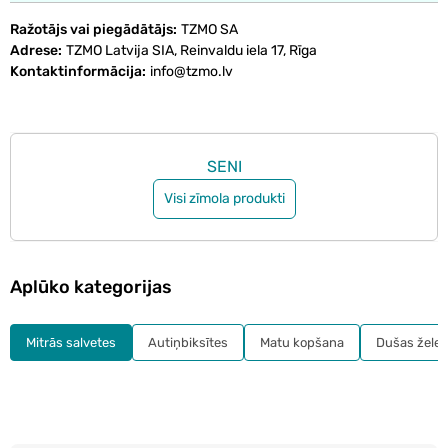
Ražotājs vai piegādātājs
TZMO SA
Adrese
TZMO Latvija SIA, Reinvaldu iela 17, Rīga
Kontaktinformācija
info@tzmo.lv
SENI
Visi zīmola produkti
Aplūko kategorijas
Mitrās salvetes
Autiņbiksītes
Matu kopšana
Dušas želeja