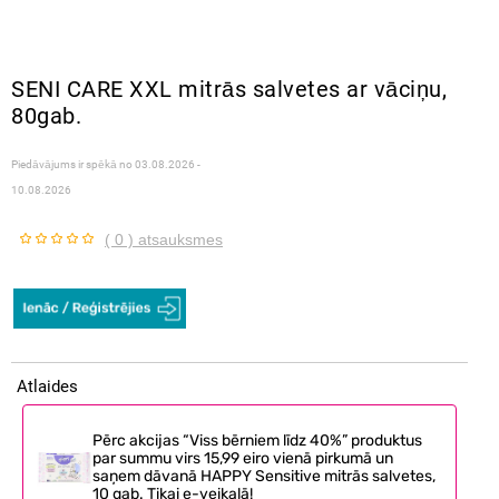
SENI CARE XXL mitrās salvetes ar vāciņu,
80gab.
Piedāvājums ir spēkā no
03.08.2026 -
10.08.2026
( 0 ) atsauksmes
Atlaides
Pērc akcijas “Viss bērniem līdz 40%” produktus
par summu virs 15,99 eiro vienā pirkumā un
saņem dāvanā HAPPY Sensitive mitrās salvetes,
10 gab. Tikai e-veikalā!