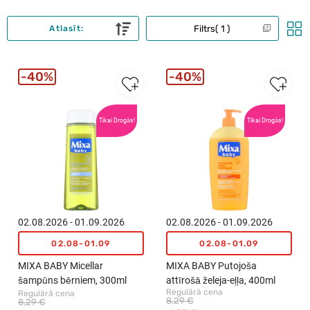
Filtrs
1
Atlasīt:
40%
40%
Tikai Drogās!
Tikai Drogās!
02.08.2026 - 01.09.2026
02.08.2026 - 01.09.2026
02.08-01.09
02.08-01.09
MIXA BABY Micellar
MIXA BABY Putojoša
šampūns bērniem, 300ml
attīrošā želeja-eļļa, 400ml
Regulārā cena
Regulārā cena
8,29 €
8,29 €