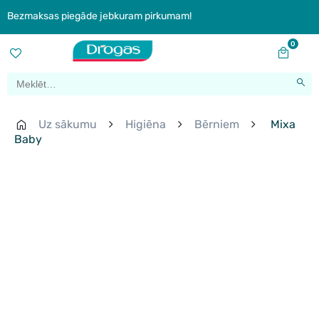
Bezmaksas piegāde jebkuram pirkumam!
0
Uz sākumu
Higiēna
Bērniem
Mixa
Baby