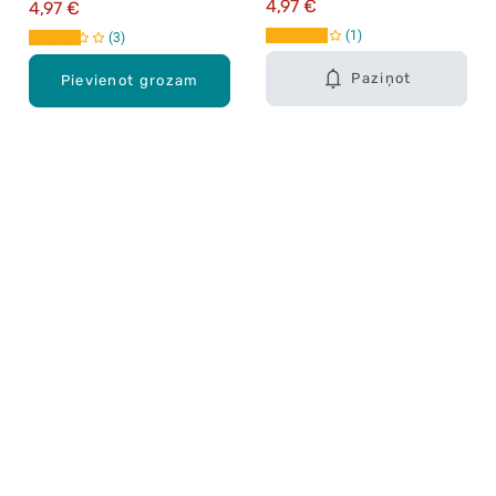
4,97 €
4,97 €
1
3
Paziņot
Pievienot grozam
Karjera Drogās
BUJ Biežāk uzdotie jautājumi
Lietošanas noteikumi