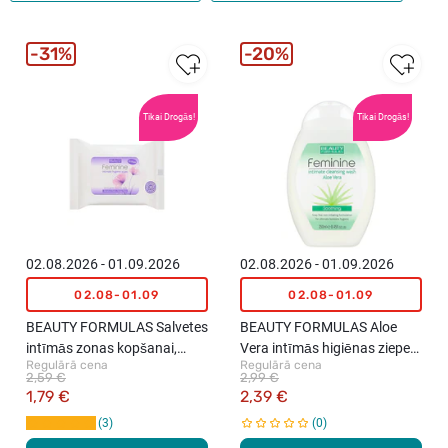
31%
20%
Tikai Drogās!
Tikai Drogās!
02.08.2026 - 01.09.2026
02.08.2026 - 01.09.2026
02.08-01.09
02.08-01.09
BEAUTY FORMULAS Salvetes
BEAUTY FORMULAS Aloe
intīmās zonas kopšanai,
Vera intīmās higiēnas ziepes,
Regulārā cena
Regulārā cena
15gab.
250ml
2,59 €
2,99 €
1,79 €
2,39 €
3
0