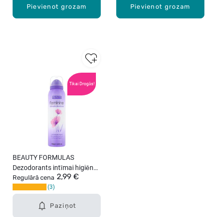
Pievienot grozam
Pievienot grozam
Tikai Drogās!
BEAUTY FORMULAS
Dezodorants intīmai higiēnai,
2,99 €
150ml
Regulārā cena
3
Paziņot