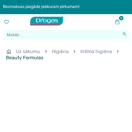
Bezmaksas piegāde jebkuram pirkumam!
0
Uz sākumu
Higiēna
Intīmā higiēna
Beauty Formulas