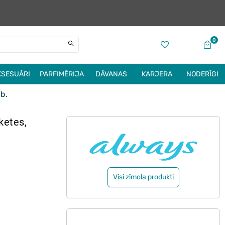
0
KSESUĀRI
PARFIMĒRIJA
DĀVANAS
KARJERA
NODERĪGI
b.
ketes,
Visi zīmola produkti