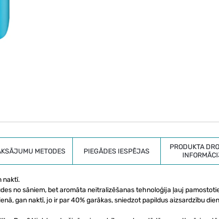
PRODUKTA DRO
AKSĀJUMU METODES
PIEGĀDES IESPĒJAS
INFORMĀCI
 naktī.
des no sāniem, bet aromāta neitralizēšanas tehnoloģija ļauj pamostoti
 dienā, gan naktī, jo ir par 40% garākas, sniedzot papildus aizsardzību die