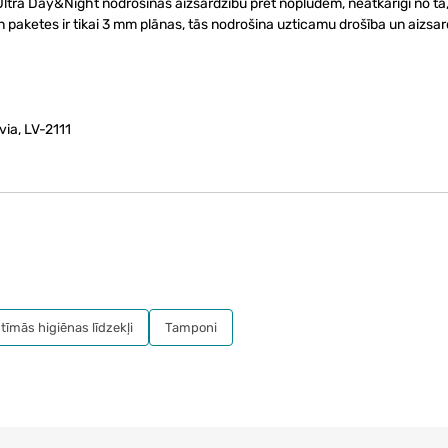
Ultra Day&Night nodrošinās aizsardzību pret noplūdēm, neatkarīgi no tā,
n paketes ir tikai 3 mm plānas, tās nodrošina uzticamu drošība un aizsar
ia, LV-2111
ntīmās higiēnas līdzekļi
Tamponi