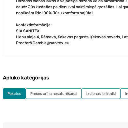
Dažādos dienas laikos ir vajadzīga dažāda veida aizsardzība. 
daudz Jūs kustaties pa dienu vai naktī miegā grozāties. Lai ga
noplūdēm līdz 100% Jūsu komforta sajūtai!
Kontaktinformācija:
SIA SANITEX
Liepu aleja 4, Rāmava, Ķekavas pagasts, Ķekavas novads, Latv
Procter&Gamble@sanitex.eu
Aplūko kategorijas
Paketes
Preces urīna nesaturēšanai
Ikdienas ieliktnīši
I