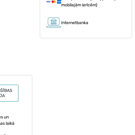
mobilajām ierīcēm)
Internetbanka
ŠĪBAS
JA
es un
nas laikā