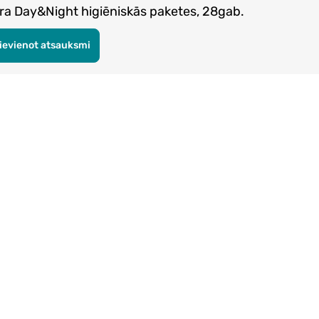
 Day&Night higiēniskās paketes, 28gab.
ievienot atsauksmi