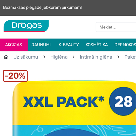
Bezmaksas piegāde jebkuram pirkumam!
AKCIJAS
JAUNUMI
K-BEAUTY
KOSMĒTIKA
DERMOKOS
Uz sākumu
Higiēna
Intīmā higiēna
Pake
20%