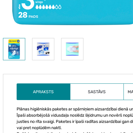
APRAKSTS
SASTĀVS
M
Plānas higiēniskās paketes ar spārniņiem aizsardzībai dienā un
Īpaši absorbējošā vidusdaļa noslēdz šķidrumu un novērš noplū
justies no rīta svaigi. Paketes ir īpaši radītas aizsardzībai gan
vai pret noplūdēm naktī.