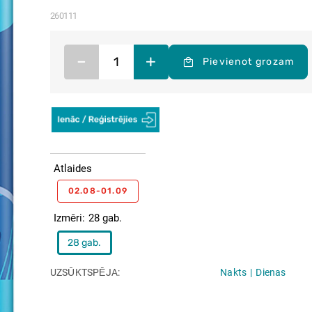
260111
–
+
Pievienot grozam
Atlaides
02.08-01.09
Izmēri
28 gab.
28 gab.
UZSŪKTSPĒJA
Nakts
Dienas