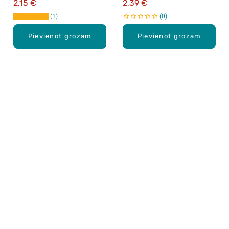
2,15 €
2,39 €
1
0
Pievienot grozam
Pievienot grozam
Karjera Drogās
BUJ Biežāk uzdotie jautājumi
Lietošanas noteikumi