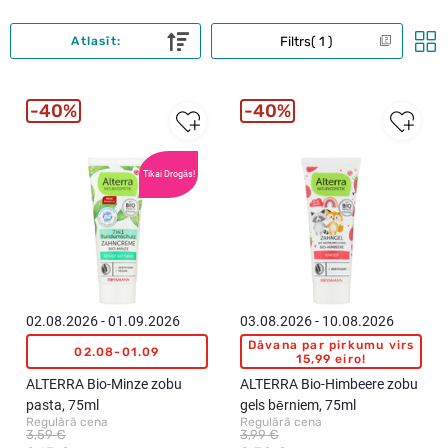
Filtrs
1
Atlasīt:
40%
40%
Tikai Drogās!
02.08.2026 - 01.09.2026
03.08.2026 - 10.08.2026
Dāvana par pirkumu virs
02.08-01.09
15,99 eiro!
ALTERRA Bio-Minze zobu
ALTERRA Bio-Himbeere zobu
pasta, 75ml
gels bērniem, 75ml
Regulārā cena
Regulārā cena
3,59 €
3,99 €