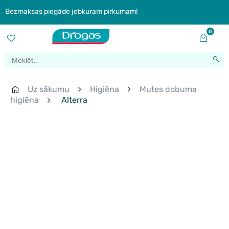
Bezmaksas piegāde jebkuram pirkumam!
0
Uz sākumu
Higiēna
Mutes dobuma
higiēna
Alterra