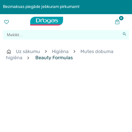
Bezmaksas piegāde jebkuram pirkumam!
0
Uz sākumu
Higiēna
Mutes dobuma
higiēna
Beauty Formulas