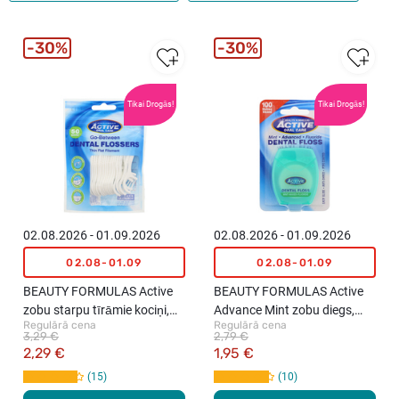
30%
30%
Tikai Drogās!
Tikai Drogās!
02.08.2026 - 01.09.2026
02.08.2026 - 01.09.2026
02.08-01.09
02.08-01.09
BEAUTY FORMULAS Active
BEAUTY FORMULAS Active
zobu starpu tīrāmie kociņi,
Advance Mint zobu diegs,
Regulārā cena
Regulārā cena
50gab.
100m
3,29 €
2,79 €
2,29 €
1,95 €
15
10