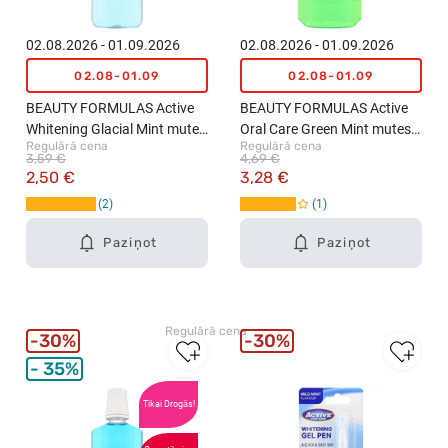
s
t
,
e
02.08.2026 - 01.09.2026
02.08.2026 - 01.09.2026
2
s
02.08-01.09
02.08-01.09
g
,
a
2
BEAUTY FORMULAS Active
BEAUTY FORMULAS Active
b
g
Whitening Glacial Mint mutes
Oral Care Green Mint mutes
.
a
Regulārā cena
Regulārā cena
skalošanas līdzeklis, 500ml
skalošanas līdzeklis, 750ml
3,59 €
4,69 €
(
b
2,50 €
3,28 €
d
.
2
1
a
(
ž
d
Paziņot
Paziņot
ā
a
d
ž
a
ā
s
d
k
Regulārā cena
a
30%
30%
r
s
35%
ā
k
s
r
Tikai Drogās!
a
ā
s
s