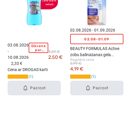
Cena tikai e-
)
a
veikalā
s
)
02.08.2026 - 01.09.2026
02.08-01.09
03.08.2026
Dāvana
B
BEAUTY FORMULAS Active
par
-
3,59 €
E
pirkumu
zobu balināšanas gela
2,50 €
10.08.2026
virs
A
Regulārā cena
zīmulis, 2ml
15,99
2,33 €
5,99 €
U
eiro!
4,19 €
Cena ar DROGAS karti
T
1
1
Y
F
Paziņot
Paziņot
O
R
M
U
L
A
S