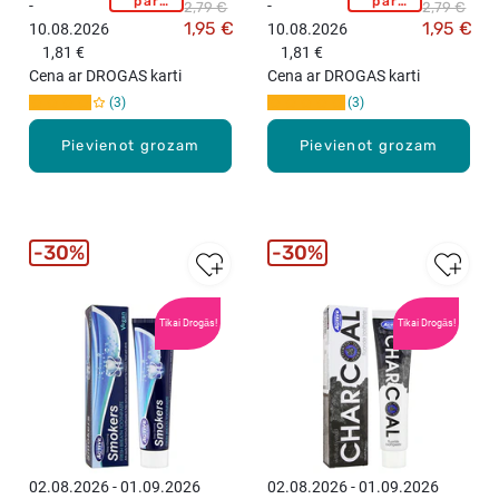
par
par
-
-
2,79 €
2,79 €
E
E
pirkumu
pirkumu
1,95 €
1,95 €
10.08.2026
10.08.2026
virs
virs
A
A
15,99
15,99
1,81 €
1,81 €
U
U
eiro!
eiro!
Cena ar DROGAS karti
Cena ar DROGAS karti
T
T
3
3
Y
Y
F
F
Pievienot grozam
Pievienot grozam
O
O
R
R
M
M
U
U
L
L
30%
30%
A
A
S
S
A
A
Tikai Drogās!
Tikai Drogās!
c
c
t
t
i
i
v
v
e
e
R
P
a
i
02.08.2026 - 01.09.2026
02.08.2026 - 01.09.2026