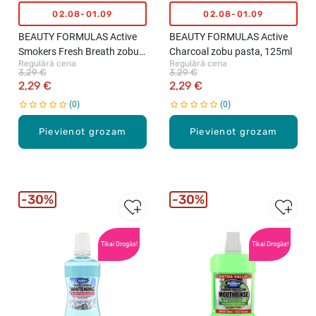
b
n
02.08-01.09
02.08-01.09
b
g
i
u
BEAUTY FORMULAS Active
BEAUTY FORMULAS Active
t
i
Smokers Fresh Breath zobu
Charcoal zobu pasta, 125ml
3
n
Regulārā cena
Regulārā cena
pasta, 100ml
3,29 €
3,29 €
-
e
2,29 €
2,29 €
6
3
0
0
b
-
ē
6
Pievienot grozam
Pievienot grozam
r
b
n
ē
u
r
z
n
o
u
30%
30%
b
z
u
o
b
b
Tikai Drogās!
Tikai Drogās!
i
u
r
b
s
i
t
r
e
s