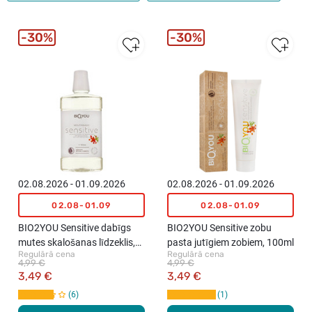
30%
30%
02.08.2026 - 01.09.2026
02.08.2026 - 01.09.2026
02.08-01.09
02.08-01.09
BIO2YOU Sensitive dabīgs
BIO2YOU Sensitive zobu
mutes skalošanas līdzeklis,
pasta jutīgiem zobiem, 100ml
Regulārā cena
Regulārā cena
500ml
4,99 €
4,99 €
3,49 €
3,49 €
6
1