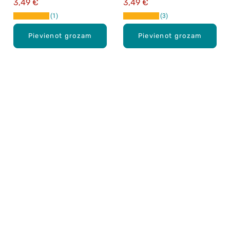
3,49 €
3,49 €
1
3
Pievienot grozam
Pievienot grozam
Karjera Drogās
BUJ Biežāk uzdotie jautājumi
Lietošanas noteikumi