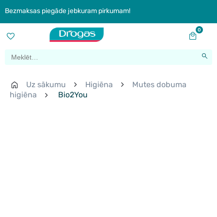
Bezmaksas piegāde jebkuram pirkumam!
0
Uz sākumu
Higiēna
Mutes dobuma
higiēna
Bio2You