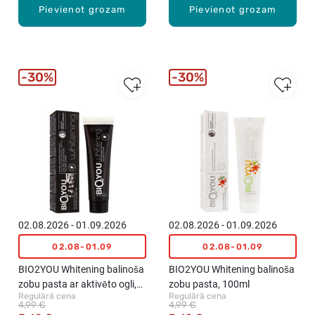
Pievienot grozam
Pievienot grozam
30%
30%
02.08.2026 - 01.09.2026
02.08.2026 - 01.09.2026
02.08-01.09
02.08-01.09
BIO2YOU Whitening balinoša
BIO2YOU Whitening balinoša
zobu pasta ar aktivēto ogli,
zobu pasta, 100ml
Regulārā cena
Regulārā cena
100ml
4,99 €
4,99 €